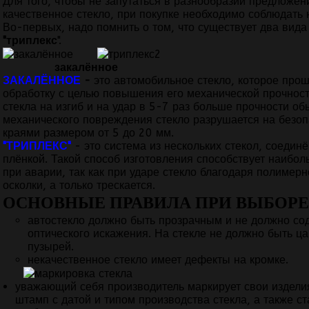
Для того, чтобы не запутаться в разнообразии предложен
качественное стекло, при покупке необходимо соблюдать 
Во-первых, надо помнить о том, что существует два вида
"триплекс
".
закалённое
ЗАКАЛЁННОЕ
-
это автомобильное стекло, которое про
обработку с целью повышения его механической прочност
стекла на изгиб и на удар в 5-7 раз больше прочности об
механического повреждения стекло разрушается на безоп
краями размером от 5 до 20 мм.
"ТРИПЛЕКС"
- это система из нескольких стекол, соеди
плёнкой. Такой способ изготовления способствует наибо
при аварии, так как при ударе стекло благодаря полимер
осколки, а только трескается.
ОСНОВНЫЕ ПРАВИЛА ПРИ ВЫБОРЕ
автостекло должно быть прозрачным и не должно со
оптического искажения. На стекле не должно быть ц
пузырей.
некачественное стекло имеет дефекты на кромке.
уважающий себя производитель маркирует свои издели
штамп с датой и типом производства стекла, а также с