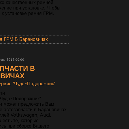
ко качественных ремней
жение при установке. Чтобы
 к установке ремня ГРМ.
я ГРМ В Барановичах
Июнь 2012 00:00
ПЧАСТИ В
ОВИЧАХ
ервис "Чудо-Подорожник"
"Чудо-Подорожник"
 и может предложить Вам
е автозапчасти в Барановичах
илей Volkswagen, Audi,
 есть те, которые
ись при сборке Вашего