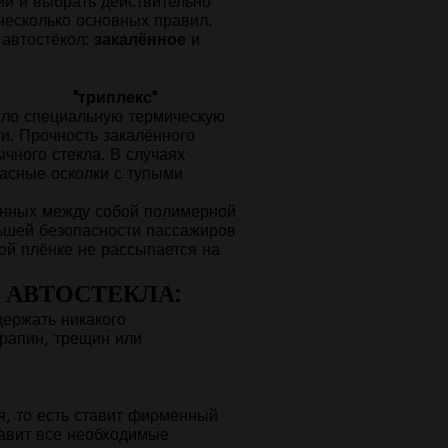
ий и выбрать действительно
несколько основных правил.
 автостёкол:
закалённое
и
"триплекс"
шло специальную термическую
и. Прочность закалённого
ычного стекла. В случаях
асные осколки с тупыми
нённых между собой полимерной
льшей безопасности пассажиров
ной плёнке не рассыпается на
 АВТОСТЕКЛА:
держать никакого
арапин, трещин или
я, то есть ставит фирменный
тавит все необходимые