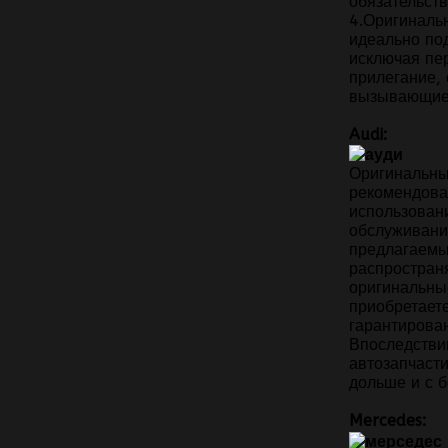
обязательст
4.Оригиналь
идеально по
исключая пер
прилегание, 
вызывающие
Audi:
Оригинальны
рекомендова
использован
обслуживани
предлагаемы
распростран
оригинальны
приобретаете
гарантирова
Впоследствии
автозапчаст
дольше и с 
Mercedes: