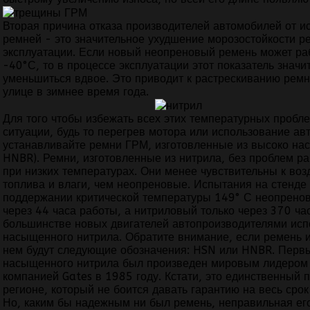
Вторая причина отказа производителей автомобилей от 
ремней - это значительное ухудшение морозостойкости р
эксплуатации. Если новый неопреновый ремень может ра
-40°С, то в процессе эксплуатации этот показатель значи
уменьшиться вдвое. Это приводит к растрескиванию рем
улице в зимнее время года.
Для того чтобы избежать всех этих температурных пробл
ситуации, будь то перегрев мотора или использование ав
устанавливайте ремни ГРМ, изготовленные из высоко на
HNBR). Ремни, изготовленные из нитрила, без проблем раб
при низких температурах. Они менее чувствительны к во
топлива и влаги, чем неопреновые. Испытания на стенде 
поддержании критической температуры 149° С неопренов
через 44 часа работы, а нитриловый только через 370 ча
большинстве новых двигателей автопроизводителями исп
насыщенного нитрила. Обратите внимание, если ремень из
нем будут следующие обозначения: HSN или HNBR. Перв
насыщенного нитрила был произведен мировым лидером
компанией Gates в 1985 году. Кстати, это единственный 
регионе, который не боится давать гарантию на весь сро
Но, каким бы надежным ни был ремень, неправильная его