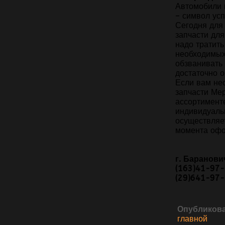
Автомобили 
– символ усп
Сегодня для 
запчасти дл
надо тратить
необходимых
обзванивать
достаточно о
Если вам не
запчасти Ме
ассортименте
индивидуаль
осуществляет
момента оф
г. Баранови
(163)41-97-
(29)641-97
Опубликова
главной