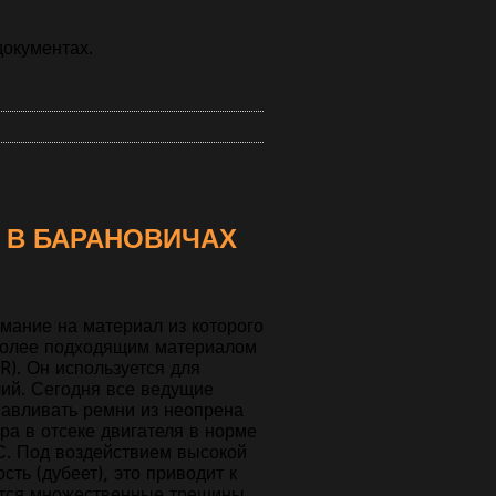
документах.
 В БАРАНОВИЧАХ
мание на материал из которого
иболее подходящим материалом
R). Он используется для
лий. Сегодня все ведущие
авливать ремни из неопрена
ра в отсеке двигателя в норме
 С. Под воздействием высокой
ть (дубеет), это приводит к
яются множественные трещины.