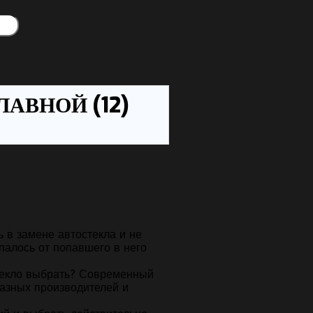
ЛАВНОЙ (12)
 в замене автостекла и не
палось от попавшего в него
стекло выбрать? Современный
азных производителей и