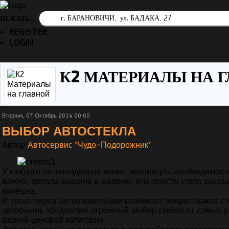
ИСКАТЬ...
REGISTER
LOGIN
К2 МАТЕРИАЛЫ НА Г
Вторник, 07 Октябрь 2014 00:00
ВЫБОР АВТОСТЕКЛА
Автор
Автосервис "Чудо-Подорожник"
У каждого автовладельца может возникнуть необходимость
важно, попала машина в аварию, или просто стело рассы
камешка.
И тогда перед автовладельцем возникает вопрос: какое 
авторынок предлагает огромный выбор стекол от самых р
разной ценовой категории.