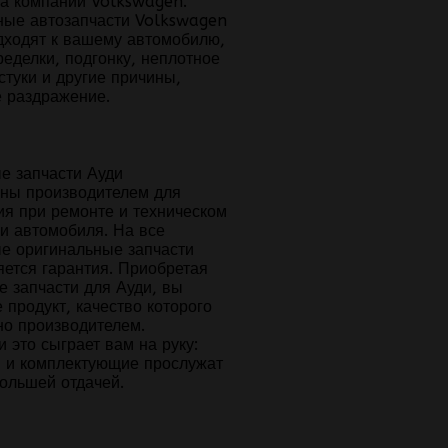
ва компании Volkswagen.
ные автозапчасти Volkswagen
дходят к вашему автомобилю,
еделки, подгонку, неплотное
стуки и другие причины,
 раздражение.
е запчасти Ауди
ны производителем для
ия при ремонте и техническом
и автомобиля. На все
е оригинальные запчасти
яется гарантия. Приобретая
е запчасти для Ауди, вы
 продукт, качество которого
но производителем.
 это сыграет вам на руку:
и и комплектующие прослужат
большей отдачей.