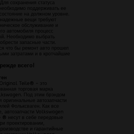
 Для сохранения статуса
необходимо поддерживать ее
 состояние на должном уровне.
надежные вещи требуют
хническое обслуживание и
го автомобиля процесс
ый. Необходимо выбрать
обрести запасные части.
ся что бы ремонт авто прошел
ыми затратами и в кротчайшие
режде всего!
riginal Teile® – это
ованная торговая марка
lkswagen. Под этим брэндом
я оригинальные автозапчасти
лей Фольксваген. Как все
е, автозапчасти Volkswagen
le ® несут в себе передовые
при проектировании,
производстве и гарантийные