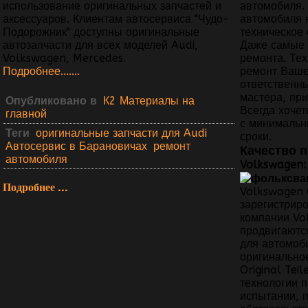
автомобиля.
использование оригинальных запчастей и
автомобиля 
аксессуаров. Клиентам автосервиса "Чудо-
техническое
Подорожник" доступны оригинальные
Даже самые 
автозапчасти для всех моделей Audi,
ремонта. Те
Volkswagen, Mercedes.
ремонт Ваше
Подробнее....
...
ответственн
мастера, при
Опубликовано в
К2 Материалы на
Всегда хочет
главной
с минимальн
Теги
оригинальные запчасти для Audi
сроки.
Автосервис в Барановичах
ремонт
Качество п
автомобиля
Volkswagen:
Подробнее ...
Volkswagen O
зарегистрир
компании Vo
продвигаютс
для автомоби
оригинально
Original Tei
технологии 
испытании, 