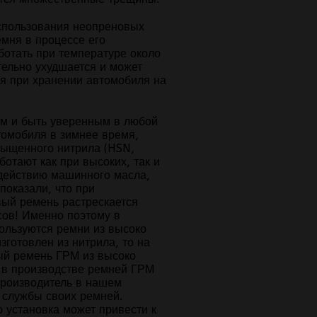
использования неопреновых
емня в процессе его
ботать при температуре около
тельно ухудшается и может
ня при хранении автомобиля на
ем и быть уверенным в любой
томобиля в зимнее время,
сыщенного нитрила (HSN,
отают как при высоких, так и
здействию машинного масла,
показали, что при
ый ремень растрескается
сов! Именно поэтому в
ользуются ремни из высоко
готовлен из нитрила, то на
ый ремень ГРМ из высоко
 в производстве ремней ГРМ
производитель в нашем
к службы своих ремней.
 установка может привести к