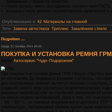
требования стандартов качества.
стекло должно иметь сертификаты соответствия ГОСТу.
толщина стекла должна соответствовать заявленной в 
Опубликовано в
К2 Материалы на главной
Теги
Замена автостекла
Триплекс
Закалённое стекло
Подробнее ...
Среда, 01 Октябрь 2014 00:00
ПОКУПКА И УСТАНОВКА РЕМНЯ ГРМ
Автор
Автосервис "Чудо-Подорожник"
При покупке и установке ремня ГРМ следует обратить вни
он изготовлен. До недавнего времени считалось, что на
для изготовления ремней является неопрен (хлоропрен, C
создания целого ряда различных резинотехнических изде
мировые производители автомобилей отказываются устан
на новые модели автомобилей. Дело в том, что температу
- 80 - 90° С, но пиковые значения могут достигать 150°
температуры, неопреновый ремень теряет свою эластичнос
быстрому увеличению износа, по всей его длине появл