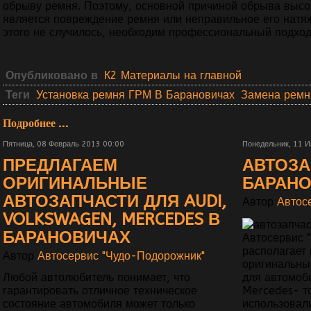
обрыву ремня. Поэтому, основной причиной обрыва высо
является повреждение ремня или неправильное его натя
этого не случилось, необходим профессиональный подход
Опубликовано в
К2 Материалы на главной
Теги
Установка ремня ГРМ В Барановичах
Замена ремн
Подробнее ...
Пятница, 08 Февраль 2013 00:00
Понедельник, 11 
ПРЕДЛАГАЕМ
АВТОЗА
ОРИГИНАЛЬНЫЕ
БАРАН
АВТОЗАПЧАСТИ ДЛЯ AUDI,
Автор
Автос
VOLKSWAGEN, MERCEDES В
БАРАНОВИЧАХ
Автосервис 
располагает
Автор
Автосервис "Чудо-Подорожник"
оригинальны
для автомоб
Любой автолюбитель понимает, что
Mercedes- то
гарантировать отличное техническое
использовал
состояние автомобиля может только