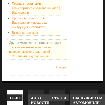
Порядок постановки
транспортного средства на учет │
Барановичи
Проходим Техосмотр в
Барановичах- пошаговая
инструкция и стоимость.
Выбор автостекла
Другие материалы в этой категории:
« Что мы знаем о топливных
насосах высокого давления?
Изменения и дополнения »
Наверх
ЕРИП
АВТО
СТАТЬИ
ОБСЛУЖИВАЕМ
НОВОСТИ
АВТОМОБИЛИ