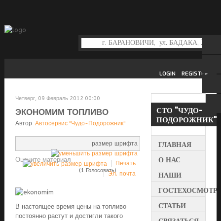
LOGIN
REGISTER
Четверг, 09 Февраль 2012 00:00
СТО
"ЧУДО-
ЭКОНОМИМ ТОПЛИВО
ПОДОРОЖНИК"
Автор
Автосервис "Чудо-Подорожник"
размер шрифта
ГЛАВНАЯ
О НАС
Оцените материал
Печать
(1 Голосовать)
Эл. почта
НАШИ
УСЛУГИ
ГОСТЕХОСМОТР
СТАТЬИ
В настоящее время цены на топливо
постоянно растут и достигли такого