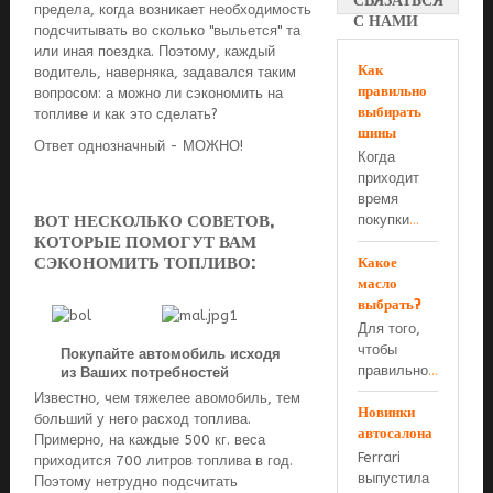
СВЯЗАТЬСЯ
предела, когда возникает необходимость
С НАМИ
подсчитывать во сколько "выльется" та
или иная поездка. Поэтому, каждый
Как
водитель, наверняка, задавался таким
правильно
вопросом: а можно ли сэкономить на
выбирать
топливе и как это сделать?
шины
Ответ однозначный - МОЖНО!
Когда
приходит
время
ВОТ НЕСКОЛЬКО СОВЕТОВ,
покупки
...
КОТОРЫЕ ПОМОГУТ ВАМ
СЭКОНОМИТЬ ТОПЛИВО:
Какое
масло
выбрать?
Для того,
чтобы
Покупайте автомобиль исходя
правильно
...
из Ваших потребностей
Известно, чем тяжелее авомобиль, тем
Новинки
больший у него расход топлива.
автосалона
Примерно, на каждые 500 кг. веса
Ferrari
приходится 700 литров топлива в год.
выпустила
Поэтому нетрудно подсчитать