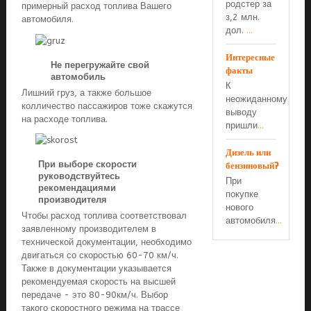
родстер за
примерный расход топлива Вашего
з,2 млн.
автомобиля.
дол.
...
Интересные
Не перегружайте свой
факты
автомобиль
К
Лишний груз, а также большое
неожиданному
колличество пассажиров тоже скажутся
выводу
на расходе топлива.
пришли
...
Дизель или
При выборе скорости
бензиновый?
руководствуйтесь
При
рекомендациями
покупке
производителя
нового
Чтобы расход топлива соответствовал
автомобиля
...
заявленному производителем в
технической документации, необходимо
двигаться со скоростью 60-70 км/ч.
Также в документации указывается
рекомендуемая скорость на высшей
передаче - это 80-90км/ч. Выбор
такого скоростного режима на трассе