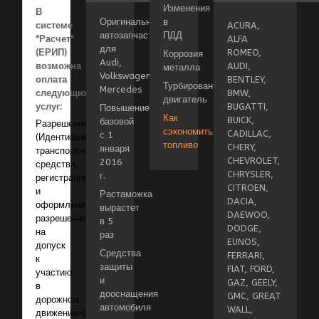
Изменения
В
Оригинальные
в
системе
ACURA,
автозапчасти
ПДД
"Расчет"
ALFA
для
(ЕРИП)
ROMEO,
Коррозия
Audi,
возможна
AUDI,
металла
Volkswagen,
оплата
BENTLEY,
Турбированный
Mercedes
следующих
BMW,
двигатель
услуг:
BUGATTI,
Повышение
Как
BUICK,
базовой
Разрешение
сэкономить
CADILLAC,
с 1
(Идентификация
топливо
CHERY,
января
транспортного
CHEVROLET,
2016
средства,
CHRYSLER,
г.
регистрация
CITROEN,
и
Растаможка
DACIA,
оформление
вырастет
DAEWOO,
разрешения
в 5
DODGE,
на
раз
EUNOS,
допуск
Средства
FERRARI,
к
защиты
FIAT, FORD,
участию
и
GAZ, GEELY,
в
дооснащения
GMC, GREAT
дорожном
автомобиля
WALL,
движении»)