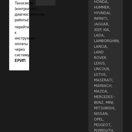
HONDA,
Техосмотр
HUMMER,
(контрольно-
HYUNDAI,
диагностические
INFINITI,
работы)
JAGUAR,
перейти
JEEP, KIA,
к
LADA,
инструкции
LAMBORGHINI,
оплаты
LANCIA,
через
LAND
систему
ROVER,
ЕРИП
LEXUS,
LINCOLN,
LOTUS,
MASERATI,
MAYBACH,
MAZDA,
MERCEDES-
BENZ, MINI,
MITSUBISHI,
NISSAN,
OPEL,
PEUGEOT,
PLYMOUTH,