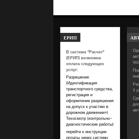
ЕРИП
АВ
Ор
В системе "Расчет"
авт
(ЕРИП) возможна
Vo
оплата следующих
услуг:
По
янв
Разрешение
(Идентификация
Ра
транспортного средства,
5 р
регистрация и
Ср
оформление разрешения
до
на допуск к участию в
ав
дорожном движении»)
Техосмотр (контрольно-
диагностические работы)
перейти к инструкции
оплаты через систему