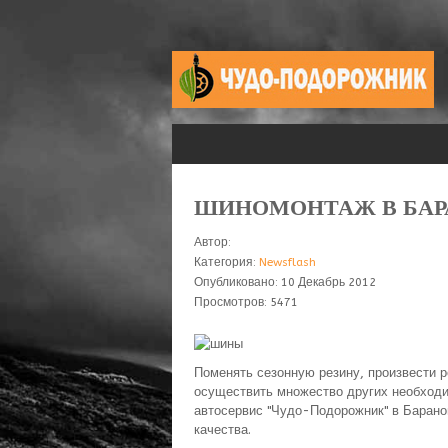
ШИНОМОНТАЖ В БАР
Автор:
Категория:
Newsflash
Опубликовано: 10 Декабрь 2012
Просмотров: 5471
Поменять сезонную резину, произвести р
осуществить множество других необход
автосервис "Чудо-Подорожник" в Барано
качества.