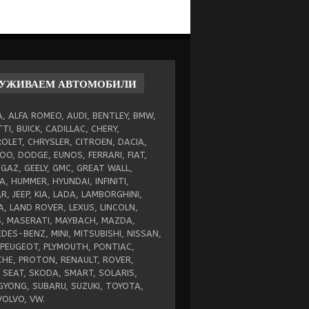
ЛУЖИВАЕМ
АВТОМОБИЛИ
, ALFA ROMEO, AUDI, BENTLEY, BMW,
TI, BUICK, CADILLAC, CHERY,
OLET, CHRYSLER, CITROEN, DACIA,
O, DODGE, EUNOS, FERRARI, FIAT,
 GAZ, GEELY, GMC, GREAT WALL,
, HUMMER, HYUNDAI, INFINITI,
R, JEEP, KIA, LADA, LAMBORGHINI,
A, LAND ROVER, LEXUS, LINCOLN,
, MASERATI, MAYBACH, MAZDA,
DES-BENZ, MINI, MITSUBISHI, NISSAN,
 PEUGEOT, PLYMOUTH, PONTIAC,
HE, PROTON, RENAULT, ROVER,
 SEAT, SKODA, SMART, SOLARIS,
YONG, SUBARU, SUZUKI, TOYOTA,
VOLVO, VW.