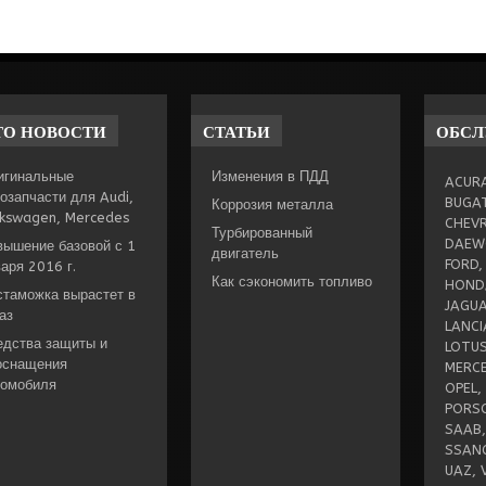
ТО
НОВОСТИ
СТАТЬИ
ОБС
игинальные
Изменения в ПДД
ACURA
озапчасти для Audi,
BUGAT
Коррозия металла
lkswagen, Mercedes
CHEVR
Турбированный
DAEWO
вышение базовой с 1
двигатель
FORD,
аря 2016 г.
Как сэкономить топливо
HONDA
стаможка вырастет в
JAGUA
аз
LANCI
едства защиты и
LOTUS
оснащения
MERCE
томобиля
OPEL,
PORSC
SAAB,
SSANG
UAZ, 