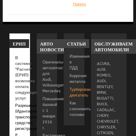
Наверх
ЕРИП
АВТО
СТАТЬИ
ОБСЛУЖИВАЕМ
НОВОСТИ
АВТОМОБИЛИ
Изменения
В
Оригинальные
в
системе
ACURA,
автозапчасти
ПДД
"Расчет"
ALFA
для
(ЕРИП)
ROMEO,
Коррозия
Audi,
возможна
AUDI,
металла
Volkswagen,
оплата
BENTLEY,
Турбированный
Mercedes
следующих
BMW,
двигатель
услуг:
BUGATTI,
Повышение
Как
BUICK,
базовой
Разрешение
сэкономить
CADILLAC,
с 1
(Идентификация
топливо
CHERY,
января
транспортного
CHEVROLET,
2016
средства,
CHRYSLER,
г.
регистрация
CITROEN,
и
Растаможка