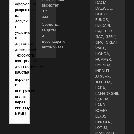
DACIA,
оформление
вырастет
DAEWOO,
разрешения
в 5
DODGE,
на
раз
EUNOS,
допуск
Средства
FERRARI,
к
защиты
FIAT, FORD,
участию
и
GAZ, GEELY,
в
дооснащения
GMC, GREAT
дорожном
автомобиля
WALL,
движении»)
HONDA,
Техосмотр
HUMMER,
(контрольно-
HYUNDAI,
диагностические
INFINITI,
работы)
JAGUAR,
перейти
JEEP, KIA,
к
LADA,
инструкции
LAMBORGHINI,
оплаты
LANCIA,
через
LAND
систему
ROVER,
ЕРИП
LEXUS,
LINCOLN,
LOTUS,
MASERATI,