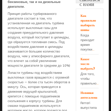
СВЯЗАТЬСЯ
бензиновые, так и на дизельные
С НАМИ
двигатели.
Принцип работы турбированного
Как
двигателя состоит в том, что
правильно
установленная на двигатель турбина
выбирать
использует выхлопные газы для
шины
создания принудительного давления
Когда
воздуха, который поступает в цилиндры,
приходит
где образуется топливная смесь. Под
время
воздействием давления в цилиндры
покупки
...
закачивается большее количество
воздуха, чем у атмосферного двигателя,
Какое
что влечет за собой увеличение
масло
мощности двигателя (в среднем до 10%)
выбрать?
Лопасти турбины под воздействием
Для того,
выхлопных газов вращаются с огромной
чтобы
скоростью — более ста тысяч оборотов в
правильно
...
минуту. Ось, которая приводится в
движение ведущей крыльчаткой,
Новинки
крепится с помощью подшипников
автосалона
скольжения к корпусу турбины. Для
Ferrari
смазки подшипников используется
выпустила
моторное масло, которое подается под