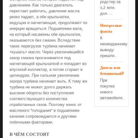
родстер за
давлением. Как только двигатель
з,2 млн.
перестает работать, давление масла
дол.
...
резко падает, а обе крыльчатки,
ведущая и нагнетающая, продолжают по
Интересные
инерции вращаться. Подшипники вала,
факты
на который насажены обе крыльчатки,
К
оказываются без смазки. Вследствие
неожиданному
таких перегрузок турбина начинает
выводу
«кушать» масло. Через увеличившийся
пришли
...
зазор смазка просачивается под
нагнетающей крыльчаткой и попадает во
Дизель или
впускной коллектор, а потом сгорает в
бензиновый?
цилиндрах. При сильном увеличении
При
зазора турбина начинает выть. К тому же
покупке
турбина не может долго держать
нового
высокие обороты без поступления
автомобиля
...
соответствующего количества
отработанных газов. Поэтому износ от
масляного "голодания" в подшипнике
качения сопровождается и другими
побочными факторами.
В ЧЁМ СОСТОЯТ