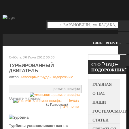
LOGIN
REGISTER
Суббота, 30 Июнь 2012 00:00
СТО
"ЧУДО-
ТУРБИРОВАННЫЙ
ПОДОРОЖНИК"
ДВИГАТЕЛЬ
Автор
Автосервис "Чудо-Подорожник"
ГЛАВНАЯ
размер шрифта
О НАС
Оцените материал
Печать
НАШИ
(1 Голосовать)
Эл. почта
УСЛУГИ
ГОСТЕХОСМОТР
СТАТЬИ
Турбины устанавливают как на