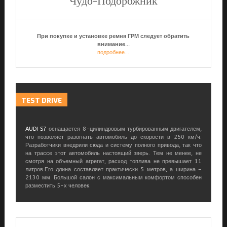
"Чудо-Подорожник"
При покупке и установке ремня ГРМ следует обратить
внимание...
подробнее...
TEST
DRIVE
AUDI S7
оснащается 8-цилиндровым турбированным двигателем,
что позволяет разогнать автомобиль до скорости в 250 км/ч.
Разработчики внедрили сюда и систему полного привода, так что
на трассе этот автомобиль настоящий зверь. Тем не менее, не
смотря на объемный агрегат, расход топлива не превышает 11
литров.Его длина составляет практически 5 метров, а ширина –
2130 мм. Большой салон с максимальным комфортом способен
разместить 5-х человек.