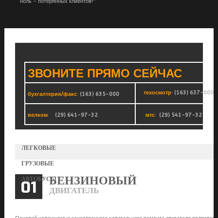
ноль - потерянных клиентов!"
ЗВОНИТЕ
ПРЯМО
СЕЙЧАС
техосмотр
:
(163) 637-000
бухгалтерия/факс
:
(163) 635-000
велком
:
(29) 641-97-32
мтс
:
(29) 541-97-32
ЛЕГКОВЫЕ
ГРУЗОВЫЕ
БЕНЗИНОВЫЙ
АВТОБУСЫ
01
ДВИГАТЕЛЬ