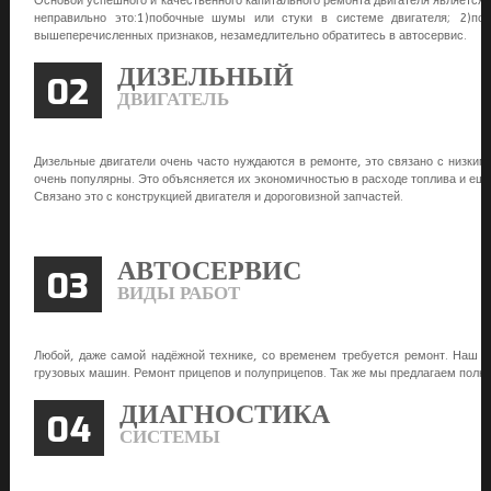
Основой успешного и качественного капитального ремонта двигателя является 
неправильно это:1)побочные шумы или стуки в системе двигателя; 2)по
вышеперечисленных признаков, незамедлительно обратитесь в автосервис.
ДИЗЕЛЬНЫЙ
02
ДВИГАТЕЛЬ
Дизельные двигатели очень часто нуждаются в ремонте, это связано с низким
очень популярны. Это объясняется их экономичностью в расходе топлива и ещё 
Связано это с конструкцией двигателя и дороговизной запчастей.
АВТОСЕРВИС
03
ВИДЫ РАБОТ
Любой, даже самой надёжной технике, со временем требуется ремонт. Наш ав
грузовых машин. Ремонт прицепов и полуприцепов. Так же мы предлагаем полны
ДИАГНОСТИКА
04
СИСТЕМЫ