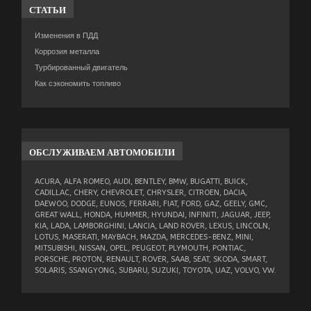
СТАТЬИ
Изменения в ПДД
Коррозия металла
Турбированный двигатель
Как сэкономить топливо
ОБСЛУЖИВАЕМ
АВТОМОБИЛИ
ACURA, ALFA ROMEO, AUDI, BENTLEY, BMW, BUGATTI, BUICK,
CADILLAC, CHERY, CHEVROLET, CHRYSLER, CITROEN, DACIA,
DAEWOO, DODGE, EUNOS, FERRARI, FIAT, FORD, GAZ, GEELY, GMC,
GREAT WALL, HONDA, HUMMER, HYUNDAI, INFINITI, JAGUAR, JEEP,
KIA, LADA, LAMBORGHINI, LANCIA, LAND ROVER, LEXUS, LINCOLN,
LOTUS, MASERATI, MAYBACH, MAZDA, MERCEDES-BENZ, MINI,
MITSUBISHI, NISSAN, OPEL, PEUGEOT, PLYMOUTH, PONTIAC,
PORSCHE, PROTON, RENAULT, ROVER, SAAB, SEAT, SKODA, SMART,
SOLARIS, SSANGYONG, SUBARU, SUZUKI, TOYOTA, UAZ, VOLVO, VW.