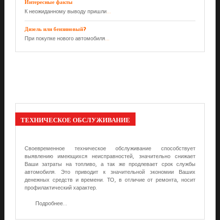
Интересные факты
К неожиданному выводу пришли
...
Дизель или бензиновый?
При покупке нового автомобиля
...
ТЕХНИЧЕСКОЕ
ОБСЛУЖИВАНИЕ
Своевременное техническое обслуживание способствует
выявлению имеющихся неисправностей, значительно снижает
Ваши затраты на топливо, а так же продлевает срок службы
автомобиля. Это приводит к значительной экономии Ваших
денежных средств и времени. ТО, в отличие от ремонта, носит
профилактический характер.
Подробнее...