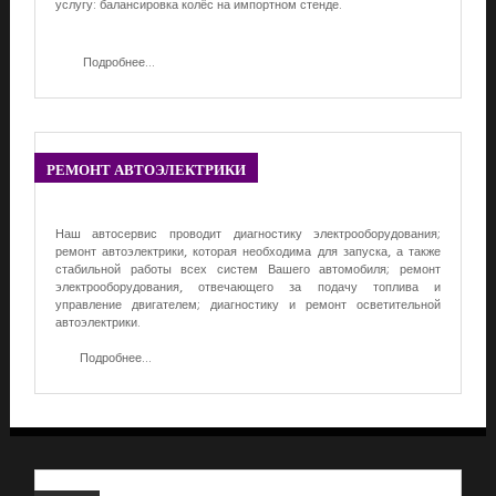
услугу: балансировка колёс на импортном стенде.
Подробнее...
РЕМОНТ
АВТОЭЛЕКТРИКИ
Наш автосервис проводит диагностику электрооборудования;
ремонт автоэлектрики, которая необходима для запуска, а также
стабильной работы всех систем Вашего автомобиля; ремонт
электрооборудования, отвечающего за подачу топлива и
управление двигателем; диагностику и ремонт осветительной
автоэлектрики.
Подробнее...