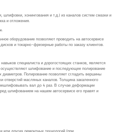
, шлифовки, хонингования и т.д.) из каналов систем смазки и
ка и отложения.
ы.
нное оборудование позволяют проводить на автосервисе
дисков и токарно-фрезерные работы по заказу клиентов.
навыков специалиста и дорогостоящих станков, является
ра осуществляют шлифование и последующее полирование
х диаметров. Полирование позволяет сгладить вершины
ки отверстий масляных каналов. Толщина закаленного
ерешлифовывать вал до 4 раз. В случае деформации
еред шлифованием на нашем автосервисе его правят и
и или других ремонтных технологий (при