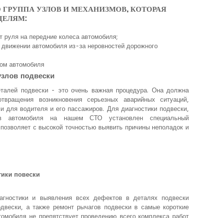
 ГРУППА УЗЛОВ И МЕХАНИЗМОВ, КОТОРАЯ
ЦЕЛЯМ:
т руля на передние колеса автомобиля;
и движении автомобиля из-за неровностей дорожного
вом автомобиля
узлов подвески
еталей подвески - это очень важная процедура. Она должна
твращения возникновения серьезных аварийных ситуаций,
и для водителя и его пассажиров. Для диагностики подвески,
ов автомобиля на нашем СТО установлен специальный
 позволяет с высокой точностью выявить причины неполадок и
ики повески
агностики и выявления всех дефектов в деталях подвески
двески, а также ремонт рычагов подвески в самые короткие
томобиля не препятствует проведению всего комплекса работ