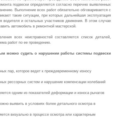
емонта подвески определяется согласно перечню выявленных
анению. Выполнение всех работ обязательно обговаривается с
никают такие ситуации, при которых дальнейшая эксплуатация
я водителя и остальных участников движения. В этом случае
авить автомобиль в ремонтной мастерской.
вления всех неисправностей составляется список деталей,
ема работ по ее проведению.
ым можно судить о нарушении работы системы подвески
ых пар, которое ведет к преждевременному износу
нных рессорных систем и нарушение компенсации колебаний
ляется одним из показателей деформации и износа рычагов
ожно выявить в условиях более детального осмотра в
яется визуально в процессе осмотра или характерным