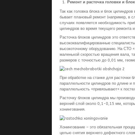
Ремонт и расточка головки и бло
Так как головка блока и блок цилиндров
бывает плановый ремонт (например, в сл
случаях появляется необходимость приб
цилиндров во время текущего ремонта и
Расточка блоков цилиндров это ответст
высококвалифицированные специалисты.
высокоточному оборудованию. На СТО «
маленькой скоростью вращения вала, та
размеров с точностью до 0,01 мм, геом
При обработке на станке для расточки 
параллельности цилиндров по длине и п
параллельность «привязывают» к постел
Расточку блоков цилиндра мы производ
верхний слой около 0,1-0,15 мм, котор
хонингования.
Хонингование – это обязательная проце
целью снятия верхнего дефектного слоя 