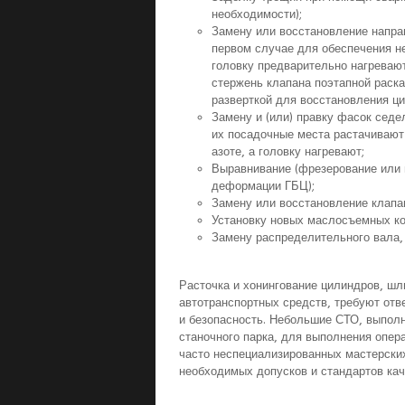
необходимости);
Замену или восстановление напра
первом случае для обеспечения не
головку предварительно нагреваю
стержень клапана поэтапной раск
разверткой для восстановления ц
Замену и (или) правку фасок седе
их посадочные места растачивают
азоте, а головку нагревают;
Выравнивание (фрезерование или 
деформации ГБЦ);
Замену или восстановление клапа
Установку новых маслосъемных ко
Замену распределительного вала, 
Расточка и хонингование цилиндров, шл
автотранспортных средств, требуют отв
и безопасность. Небольшие СТО, выпол
станочного парка, для выполнения опер
часто неспециализированных мастерски
необходимых допусков и стандартов кач