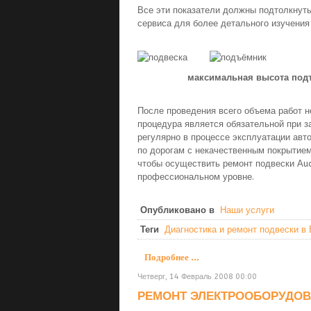
Все эти показатели должны подтолкнут
сервиса для более детального изучения
максимальная высота подъё
После проведения всего объема работ н
процедура является обязательной при з
регулярно в процессе эксплуатации авт
по дорогам с некачественным покрытие
чтобы осуществить ремонт подвески Аudi
профессиональном уровне.
Опубликовано в
Наши услуги
Теги
Диагностика и ремонт подвески в
Подробнее ...
Четверг, 14 Февраль 2008 00:00
РЕМОНТ ЭЛЕКТРООБОРУДО