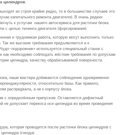
ка цилиндров.
 выходят из строя крайне редко, то в большинстве случаев это
учае капитального ремонта двигателя). В очень редких
егнуть к услугам нашего автосервиса для расточки блока
ли с целью тюнинга двигателя (форсирования).
венная и трудоемкая работа, которую могут выполнить только
 Так же высокие требования предъявляются и к
Чудо-подорожник» используется специальный станок с
к как необходимо соблюдать жёсткие требования по допускам
етрии цилиндра, качеству обрабатываемой поверхности.
блока, наши мастера добиваются соблюдения одновременно
ерпендикулярности, относительно базы. Как правило,
ям распредвала, а не к корпусу блока.
им с определённым припуском. Оставляется дефектный
ый не допускает перекоса оси цилиндра во время проведения
дура, которая проводится после расточки блока цилиндров с
цилиндра (гнезда).