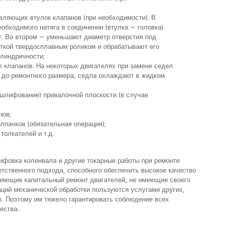
вляющих втулок клапанов (при необходимости). В
обходимого натяга в соединении (втулка — головка)
т. Во втором — уменьшают диаметр отверстия под
аткой твердосплавным роликом и обрабатывают его
илиндричности;
л клапанов. На некоторых двигателях при замене седел
 до ремонтного размера, седла охлаждают в жидком
шлифование) привалочной плоскости (в случае
нов;
лпачков (обязательная операция);
толкателей и т.д.
ифовка коленвала и другие токарные работы при ремонте
етственного подхода, способного обеспечить высокое качество
няющие капитальный ремонт двигателей, не имеющие своего
аций механической обработки пользуются услугами других,
х. Поэтому им тяжело гарантировать соблюдение всех
ества.