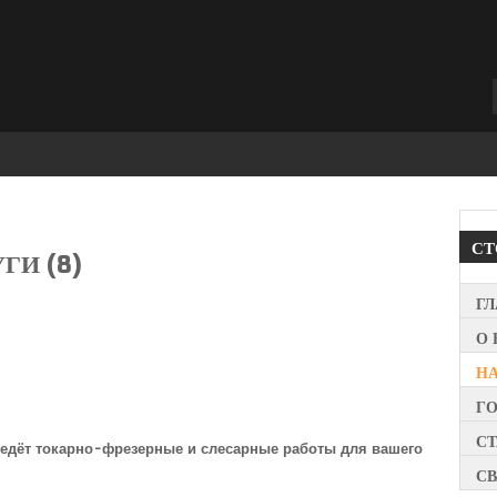
С
ГИ (8)
Г
О 
Н
Г
СТ
едёт токарно-фрезерные и слесарные работы для вашего
СВ