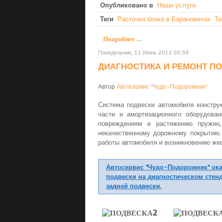
Опубликовано в
Наши услуги
Теги
Расточка блока в Барановичах
То
Подробнее ...
Понедельник, 11 Июнь 2012 00:00
ДИАГНОСТИКА И РЕМОНТ П
Автор
Автосервис "Чудо-Подорожник"
Система подвески автомобиля конструк
части и амортизационного оборудова
повреждениям и растяжению пружин
некачественному дорожному покрытию.
работы автомобиля и возникновению жес
Автосервис "Чудо-Подорожник" ока
подвески на диагностическом стен
задней подвески.