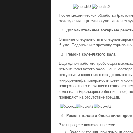
После механической обработки (расточки
охлаждения тщательно удаляются струж
Дополнительные токарные работ
Опытные специалисты и специализирова
"Чудо-Подорожник" проточку тормозных 
Ремонт коленчатого вала.
Еще одной работой, требующей высоких 
ремонт коленчатого вала. Наши масте
шатунных и коренных шеек до ремонтны
микрорельефа поверхности шеек и кром
поверхностного слоя шеек позволяет п
коленвала (чрезмерного биения шеек) п
проверяют на отсутствие трещин.
Ремонт головки блока цилиндров
Этот процесс включает в себя:
Заделку трещин при помощи сварк