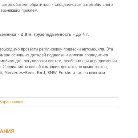
ь автолюбителя обратиться к специалистам автомобильного
 возникших проблем.
мника - 2,8 м, грузоподъёмность - до 4 т.
еобходимо провести регулировку подвески автомобиля. Эта
амене основных деталей подвески и должна проводиться
омобиля для регулировки систем, особенно при передвижении
м. Специалисты нашей компании достаточно компетентны,
, Mercedes-Benz, Ford, BMW, Porshe и т.д. на высоком
 Барановичах
ВАНИЯ