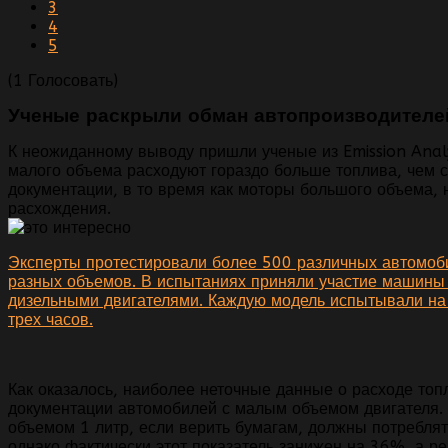
3
4
5
(1 Голосовать)
Ученые раскрыли обман автопроизводителе
К неожиданному выводу пришли ученые из Emission Analyt
малого объема расходуют гораздо больше топлива, чем с
документации, в то время как моторы большого объема,
расхождения.
Эксперты протестировали более 500 различных автомоб
разных объемов. В испытаниях приняли участие машины к
дизельными двигателями. Каждую модель испытывали на 
трех часов.
Как оказалось, наиболее неточные данные о расходе топ
документации автомобилей с малым объемом двигателя. 
объемом 1 литр, если верить бумагам, должны потреблят
однако фактически этот показатель занижен на 36%, а р