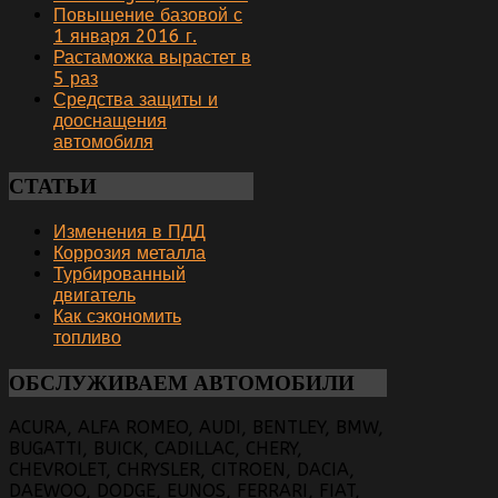
Повышение базовой с
1 января 2016 г.
Растаможка вырастет в
5 раз
Средства защиты и
дооснащения
автомобиля
СТАТЬИ
Изменения в ПДД
Коррозия металла
Турбированный
двигатель
Как сэкономить
топливо
ОБСЛУЖИВАЕМ
АВТОМОБИЛИ
ACURA, ALFA ROMEO, AUDI, BENTLEY, BMW,
BUGATTI, BUICK, CADILLAC, CHERY,
CHEVROLET, CHRYSLER, CITROEN, DACIA,
DAEWOO, DODGE, EUNOS, FERRARI, FIAT,