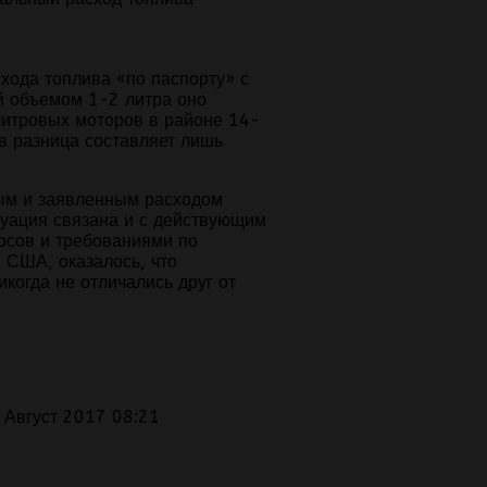
хода топлива «по паспорту» с
й объемом 1-2 литра оно
литровых моторов в районе 14-
в разница составляет лишь
ым и заявленным расходом
туация связана и с действующим
осов и требованиями по
в США, оказалось, что
когда не отличались друг от
 Август 2017 08:21