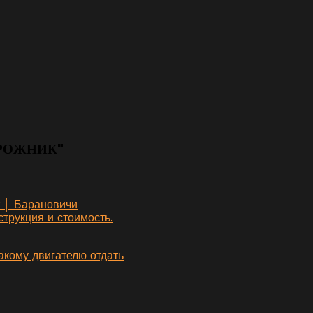
ОРОЖНИК"
т │ Барановичи
трукция и стоимость.
акому двигателю отдать