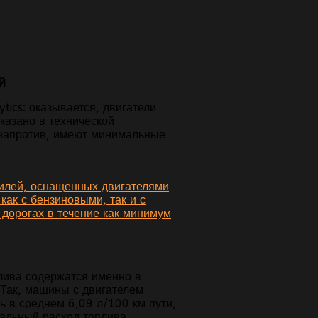
й
ics: оказывается, двигатели
казано в технической
 напротив, имеют минимальные
илей, оснащенных двигателями
ак с бензиновыми, так и с
дорогах в течение как минимум
лива содержатся именно в
Так, машины с двигателем
ь в среднем 6,09 л/100 км пути,
еальный расход топлива