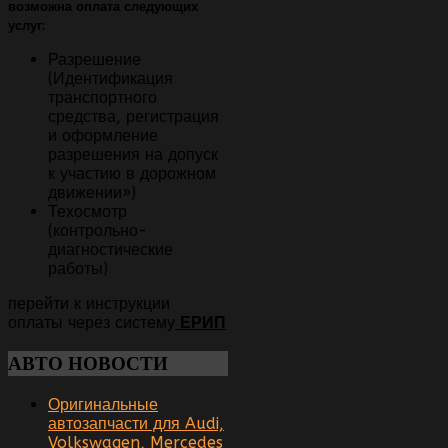
возможна оплата следующих
услуг:
Разрешение
(Идентификация
транспортного
средства, регистрация
и оформление
разрешения на допуск
к участию в дорожном
движении»)
Техосмотр
(контрольно-
диагностические
работы)
перейти к инструкции
оплаты через систему
ЕРИП
АВТО
НОВОСТИ
Оригинальные
автозапчасти для Audi,
Volkswagen, Mercedes