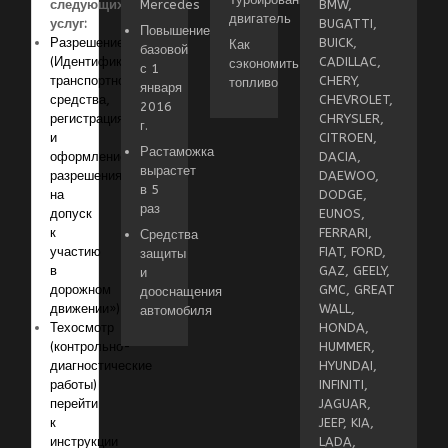
следующих
Mercedes
BMW,
двигатель
услуг:
BUGATTI,
Повышение
Разрешение
BUICK,
Как
базовой
(Идентификация
CADILLAC,
сэкономить
с 1
транспортного
CHERY,
топливо
января
средства,
CHEVROLET,
2016
регистрация
CHRYSLER,
г.
и
CITROEN,
Растаможка
оформление
DACIA,
вырастет
разрешения
DAEWOO,
в 5
на
DODGE,
раз
допуск
EUNOS,
к
FERRARI,
Средства
участию
FIAT, FORD,
защиты
в
GAZ, GEELY,
и
дорожном
GMC, GREAT
дооснащения
движении»)
WALL,
автомобиля
Техосмотр
HONDA,
(контрольно-
HUMMER,
диагностические
HYUNDAI,
работы)
INFINITI,
перейти
JAGUAR,
к
JEEP, KIA,
инструкции
LADA,