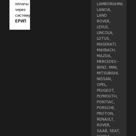
оплаты
LAMBORGHINI,
через
LANCIA,
систему
LAND
ЕРИП
ROVER,
LEXUS,
LINCOLN,
LOTUS,
MASERATI,
MAYBACH,
MAZDA,
MERCEDES-
BENZ, MINI,
MITSUBISHI,
NISSAN,
OPEL,
PEUGEOT,
PLYMOUTH,
PONTIAC,
PORSCHE,
PROTON,
RENAULT,
ROVER,
SAAB, SEAT,