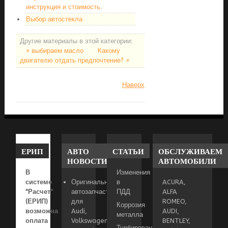
инструкция и стоимость.
Выбор автостекла
Другие материалы в этой категории:
« выбираем масло
Какому
двигателю отдать предпочтение? »
Наверх
ЕРИП
АВТО
СТАТЬИ
ОБСЛУЖИВАЕМ
НОВОСТИ
АВТОМОБИЛИ
В
Изменения
системе
Оригинальные
в
ACURA,
"Расчет"
автозапчасти
ПДД
ALFA
(ЕРИП)
для
ROMEO,
Коррозия
возможна
Audi,
AUDI,
металла
оплата
Volkswagen,
BENTLEY,
Турбированный