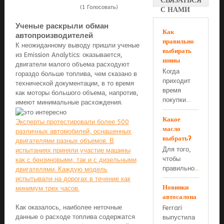
СВЯЗАТЬСЯ
(1 Голосовать)
С НАМИ
Ученые раскрыли обман
Как
автопроизводителей
правильно
К неожиданному выводу пришли ученые
выбирать
из Emission Analytics: оказывается,
шины
двигатели малого объема расходуют
Когда
гораздо больше топлива, чем сказано в
приходит
технической документации, в то время
время
как моторы большого объема, напротив,
покупки
...
имеют минимальные расхождения.
Какое
Эксперты протестировали более 500
масло
различных автомобилей, оснащенных
выбрать?
двигателями разных объемов. В
Для того,
испытаниях приняли участие машины
чтобы
как с бензиновыми, так и с дизельными
правильно
...
двигателями. Каждую модель
испытывали на дорогах в течение как
Новинки
минимум трех часов.
автосалона
Как оказалось, наиболее неточные
Ferrari
данные о расходе топлива содержатся
выпустила