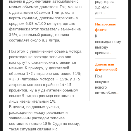
именно в документации автомобилей с
родстер за
малым объемом двигателя. Так, машины
з,2 млн.
с двигателем объемом 1 литр, если
дол.
...
верить бумагам, должны потреблять в
среднем 6,09 л/100 км пути, однако
Интересные
фактически этот показатель занижен на
факты
36%, а реальный расход топлива
К
составляет около 8,2 литра.
неожиданному
выводу
При этом с увеличением объема мотора
пришли
...
расхождение расхода топлива «по
паспорту» с фактическим становится
Дизель или
меньше. К примеру, у двигателей
бензиновый?
объемом 1-2 литра оно составило 21%,
При
у 2-3-литровых моторов — 15%, у 3-5
покупке
литровых моторов в районе 14-15
нового
процентов, ну а у двигателей объемом
автомобиля
...
свыше 5 литров разница составляет
лишь незначительный 1%.
В целом, по данным ученых,
расхождения между реальным и
заявленным расходом топлива
составляют около 18%. Судя по всему,
такая ситуация связана и с