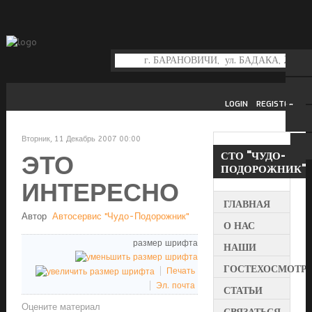
LOGIN
REGISTER
Вторник, 11 Декабрь 2007 00:00
СТО
"ЧУДО-
ЭТО
ПОДОРОЖНИК"
ИНТЕРЕСНО
ГЛАВНАЯ
Автор
Автосервис "Чудо-Подорожник"
О НАС
размер шрифта
НАШИ
УСЛУГИ
ГОСТЕХОСМОТР
Печать
Эл. почта
СТАТЬИ
Оцените материал