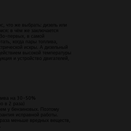
с, что же выбрать: дизель или
мся: в чём же заключается
 Во-первых, в самой
тать, когда пары топлива,
трической искры. А дизельный
действием высокой температуры
укция и устройство двигателей,
плива на 30-50%
о в 2 раза)
чем у бензиновых. Поэтому
арантия исправной работы.
 раза меньше вредных веществ,
.