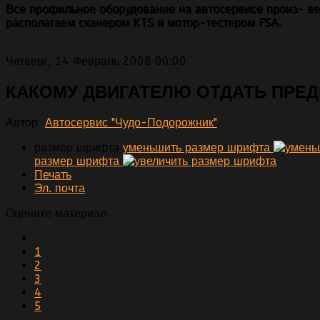
Все профильное оборудование на автосервисе произ- ве
располагаем сканером KTS и мотор-тестером FSA.
Четверг, 14 Февраль 2008 00:00
КАКОМУ ДВИГАТЕЛЮ ОТДАТЬ ПРЕ
Автор
Автосервис "Чудо-Подорожник"
размер шрифта
уменьшить размер шрифта
размер шрифта
Печать
Эл. почта
Оцените материал
1
2
3
4
5