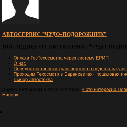
АВТОСЕРВИС "ЧУДО-ПОДОРОЖНИК"
ПОСЛЕДНЕЕ ОТ АВТОСЕРВИС "ЧУДО-ПОД
Оплата ГосТехосмотра через систему ЕРИП
О нас
Порядок постановки транспортного средства на уче
Проходим Техосмотр в Барановичах- пошаговая инс
Выбор автостекла
Другие материалы в этой категории:
« это интересно
Нов
Наверх
"