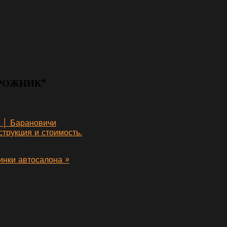
ОРОЖНИК"
т │ Барановичи
трукция и стоимость.
инки автосалона »