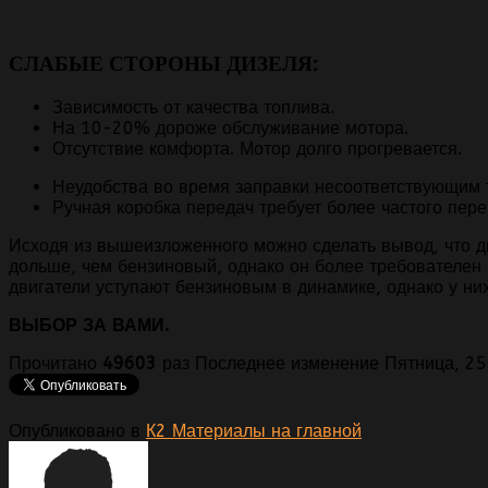
СЛАБЫЕ СТОРОНЫ ДИЗЕЛЯ:
Зависимость от качества топлива.
На 10-20% дороже обслуживание мотора.
Отсутствие комфорта. Мотор долго прогревается.
Неудобства во время заправки несоответствующим 
Ручная коробка передач требует более частого пер
Исходя из вышеизложенного можно сделать вывод, что д
дольше, чем бензиновый, однако он более требователен 
двигатели уступают бензиновым в динамике, однако у ни
ВЫБОР ЗА ВАМИ.
Прочитано
49603
раз
Последнее изменение Пятница, 25
Опубликовано в
К2 Материалы на главной