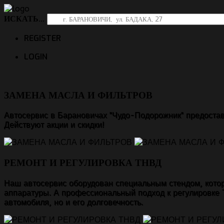
ИСКАТЬ...
REGISTER
LOGIN
ЗАМЕНА МАСЛА И ФИЛЬТРОВ
Автосервис в Барановичах "Чудо-Подорожник" предостав
Действуют акции и скидки!
РЕМОНТ И РЕГУЛИРОВКА ТНВД
Наш автосервис оборудован специальным стендом, котор
аппаратуры. А профессиональный подход к регулировке 
автомобиля, но и его долговечность.