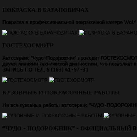
ПОКРАСКА В БАРАНОВИЧАХ
Покраска в профессиональной покрасочной камере Wolf
ГОСТЕХОСМОТР
Автосервис "Чудо-Подорожник" проводит ГОСТЕХОСМОТР 
двумя линиями технической диагностики, что позволяе
ЗАПИСЬ ПО ТЕЛ, 8 (163) 41-97-31
КУЗОВНЫЕ И ПОКРАСОЧНЫЕ РАБОТЫ
На все кузовные работы автосервис "ЧУДО-ПОДОРОЖНИК
"ЧУДО - ПОДОРОЖНИК" - ОФИЦИАЛЬНЫЙ B