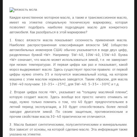
Каждое качественное моторное масло, а также и трансмиссионное масло,
имеет на этикетке специальную техническую маркировку, которая
позволяет подобрать наиболее подходящее масло для конкретного
автомобиля. Как разобраться в этой маркировке?
1. Класс вязкости масла показывает сезонность применения масла.
Наиболее распространенная классификация вязкости SAE (общество
автомобильных инженеров США) обычно указывается в виде двух цифр,
разделенных буквой «W». Например: 5W-40, 10W-40, 15W-40. Буква
«W» означает, что масло может использоваться зимой, т.е. не замерзает
при низких температурах. И первая цифра как раз и показывает, какой
мороз выдерживает масло. Здесь существует простое правило: от первой
цифры нужно отнять 35 и получится максимальный холод, на котором
машина с этим маслом нормально заведется. Таким образом, для масла
10W-40 получаем: 10-35= -25ºС, для 5W-40: 5-35= -30ºС и т.д.
2. Вторая цифра после «W», указывает на "толщину масляной пленки",
которую создает масло. Здесь вообще все просто: ничего отнимать не
надо, нужно только помнить о том, что 40 будет предпочтительнее в
летний период эксплуатации, а 30 будет способствовать более легкой
заводке двигателя зимой. По своим защитным, противоизносным и
прочим свойствам масла 30-40 практически не отличаются.
3. Масла бывают синтетическими, полусинтетическими и минеральными.
Все зависит от основы, на которой сделано масло. Эта информация также
указана на этикетке.