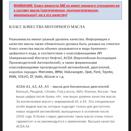
ВНИМАНИЕ: Класс вязкости SAE не имеет никакого отношения ни
к составу масла (синтетическое, полусинтетическое,
минеральное), ни к его качеству!
КЛАСС КАЧЕСТВА МОТОРНОГО МАСЛА
Разныемасла имеют разный уровень качества. Информация о
качестве масла также обязательно должна быть указана на этикетке.
Класс качества масла обычно указывается в виде буквенно-
цифрового кода, в соответствии с классификациями API
(Американский Институт Нефти), АСЕА (Европейская Ассоциация
Производителей Автомобилей), а также фирменными
классификациями производителей автомобилей, двигателей,
коробок передач: Mercedes, BMW, Volkswagen, Opel, Ford, Toyota,
MAN, VOLVO, ZF, Voith, Allison и т.д.
АСЕА А1, А2, А3, А5
–
масла для бензиновых двигателей
Renault, Peugeot, Citroen, Fiat,Lancia, Alfa-Romeo, Nissan. Чем
выше цифра после буквы «А», тем выше уровень качества масла.
За исключением масел с маркировкой А1 и А5. Это специальные
особо жидкие масла, которые подходят только для достаточно
новых моделей автомобилей, выпущенных в основном после
2000 года. В более старых двигателях такое масло очень плохо
«держится» и не рекомендуется к применению. Высшее качество
АСЕА А3.