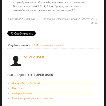
вторая буква после «C» от «А», тем выше качество масла.
Высшее качество API CI-4, CJ-4. Правда, для легковых
автомобилей достаточным считается категория CF.
Прочитано
49193
раз
Последнее изменение Среда, 23 Август 2017
09:01
Опубликовано в
К2 Материалы на главной
SUPER USER
ПОСЛЕДНЕЕ ОТ SUPER USER
Google Fonts Enabled
Multibox
выбираем шины
Компьютерный развал схождения