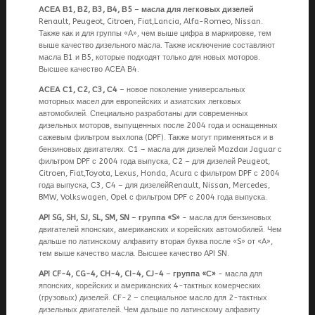
АСЕА В1, В2, В3, В4, В5
–
масла для легковых дизелей
Renault, Peugeot, Citroen, Fiat,Lancia, Alfa-Romeo, Nissan.
Также как и для группы «А», чем выше цифра в маркировке, тем
выше качество дизельного масла. Также исключение составляют
масла В1 и В5, которые подходят только для новых моторов.
Высшее качество АСЕА В4.
АСЕА С1, С2, С3, С4
– новое поколение универсальных
моторных масел для европейских и азиатских легковых
автомобилей. Специально разработаны для современных
дизельных моторов, выпущенных после 2004 года и оснащенных
сажевым фильтром выхлопа (DPF). Также могут применяться и в
бензиновых двигателях. С1 – масла для дизелей Mazdaи Jaguar с
фильтром DPF с 2004 года выпуска, С2 – для дизелей Peugeot,
Citroen, Fiat,Toyota, Lexus, Honda, Acura с фильтром DPF с 2004
года выпуска, С3, С4 – для дизелейRenault, Nissan, Mercedes,
BMW, Volkswagen, Opel с фильтром DPF с 2004 года выпуска.
API SG, SH, SJ, SL, SM, SN
–
группа «S»
- масла для бензиновых
двигателей японских, американских и корейских автомобилей. Чем
дальше по латинскому алфавиту вторая буква после «S» от «А»,
тем выше качество масла. Высшее качество API SN.
API CF-4, CG-4, CH-4, CI-4, CJ-4
–
группа «С»
- масла для
японских, корейских и американских 4-тактных комерческих
(грузовых) дизелей. CF-2 – специальное масло для 2-тактных
дизельных двигателей. Чем дальше по латинскому алфавиту