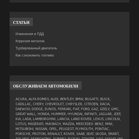
СТАТЬИ
Изменения в ПДД
Коррозия металла
Турбированный двигатель
Как сэкономить топливо
ОБСЛУЖИВАЕМ
АВТОМОБИЛИ
ACURA, ALFA ROMEO, AUDI, BENTLEY, BMW, BUGATTI, BUICK,
CADILLAC, CHERY, CHEVROLET, CHRYSLER, CITROEN, DACIA,
DAEWOO, DODGE, EUNOS, FERRARI, FIAT, FORD, GAZ, GEELY, GMC,
GREAT WALL, HONDA, HUMMER, HYUNDAI, INFINITI, JAGUAR, JEEP,
KIA, LADA, LAMBORGHINI, LANCIA, LAND ROVER, LEXUS, LINCOLN,
LOTUS, MASERATI, MAYBACH, MAZDA, MERCEDES-BENZ, MINI,
MITSUBISHI, NISSAN, OPEL, PEUGEOT, PLYMOUTH, PONTIAC,
PORSCHE, PROTON, RENAULT, ROVER, SAAB, SEAT, SKODA, SMART,
SOLARIS, SSANGYONG, SUBARU, SUZUKI, TOYOTA, UAZ, VOLVO, VW.