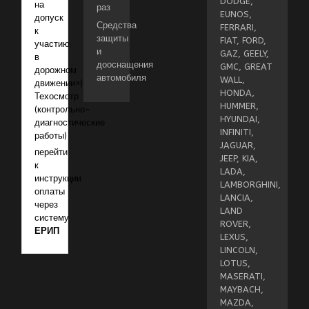
DODGE,
на
раз
EUNOS,
допуск
Средства
FERRARI,
к
защиты
FIAT, FORD,
участию
и
GAZ, GEELY,
в
дооснащения
GMC, GREAT
дорожном
автомобиля
WALL,
движении»)
HONDA,
Техосмотр
HUMMER,
(контрольно-
HYUNDAI,
диагностические
INFINITI,
работы)
JAGUAR,
перейти
JEEP, KIA,
к
LADA,
инструкции
LAMBORGHINI,
оплаты
LANCIA,
через
LAND
систему
ROVER,
ЕРИП
LEXUS,
LINCOLN,
LOTUS,
MASERATI,
MAYBACH,
MAZDA,