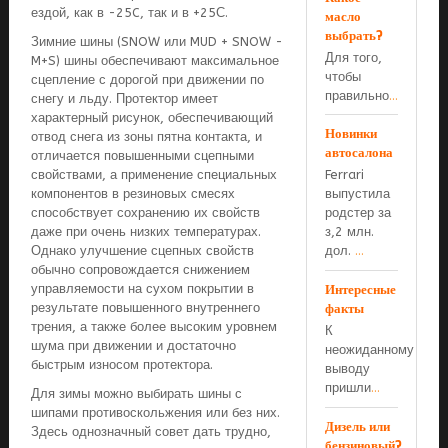
ездой, как в -25C, так и в +25С.
масло
выбрать?
Зимние шины (SNOW или MUD + SNOW -
Для того,
M+S) шины обеспечивают максимальное
чтобы
сцепление с дорогой при движении по
правильно
...
снегу и льду. Протектор имеет
характерный рисунок, обеспечивающий
Новинки
отвод снега из зоны пятна контакта, и
автосалона
отличается повышенными сцепными
Ferrari
свойствами, а применение специальных
выпустила
компонентов в резиновых смесях
родстер за
способствует сохранению их свойств
з,2 млн.
даже при очень низких температурах.
дол.
...
Однако улучшение сцепных свойств
обычно сопровождается снижением
Интересные
управляемости на сухом покрытии в
факты
результате повышенного внутреннего
трения, а также более высоким уровнем
К
шума при движении и достаточно
неожиданному
быстрым износом протектора.
выводу
пришли
...
Для зимы можно выбирать шины с
шипами противоскольжения или без них.
Дизель или
Здесь однозначный совет дать трудно,
бензиновый?