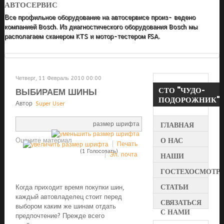
АВТОСЕРВИС
Все профильное оборудование на автосервисе произ- ведено
компанией Bosch. Из диагностического оборудования Bosch мы
располагаем сканером KTS и мотор-тестером FSA.
Четверг, 11 Февраль 2010 00:00
СТО
"ЧУДО-
ВЫБИРАЕМ ШИНЫ
ПОДОРОЖНИК"
Автор
Super User
размер шрифта
ГЛАВНАЯ
О НАС
Оцените материал
Печать
(1 Голосовать)
Эл. почта
НАШИ
УСЛУГИ
ГОСТЕХОСМОТР
СТАТЬИ
Когда приходит время покупки шин,
каждый автовладелец стоит перед
СВЯЗАТЬСЯ
выбором каким же шинам отдать
С НАМИ
предпочтение? Прежде всего