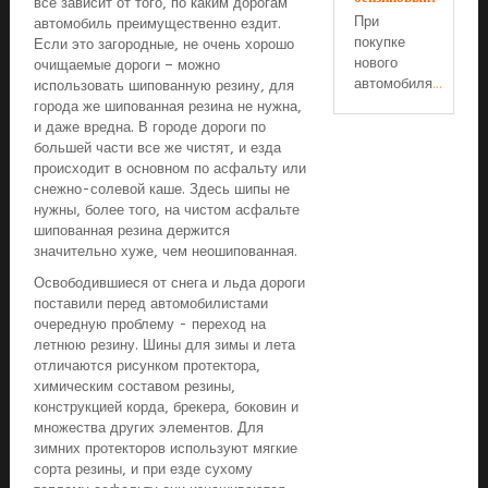
все зависит от того, по каким дорогам
При
автомобиль преимущественно ездит.
покупке
Если это загородные, не очень хорошо
нового
очищаемые дороги – можно
автомобиля
...
использовать шипованную резину, для
города же шипованная резина не нужна,
и даже вредна. В городе дороги по
большей части все же чистят, и езда
происходит в основном по асфальту или
снежно-солевой каше. Здесь шипы не
нужны, более того, на чистом асфальте
шипованная резина держится
значительно хуже, чем неошипованная.
Освободившиеся от снега и льда дороги
поставили перед автомобилистами
очередную проблему - переход на
летнюю резину. Шины для зимы и лета
отличаются рисунком протектора,
химическим составом резины,
конструкцией корда, брекера, боковин и
множества других элементов. Для
зимних протекторов используют мягкие
сорта резины, и при езде сухому