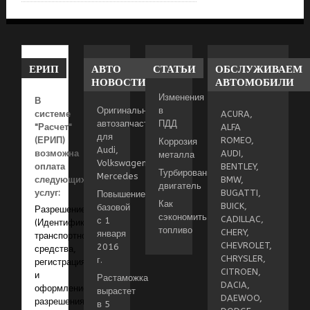
ЕРИП
АВТО
СТАТЬИ
ОБСЛУЖИВАЕМ
НОВОСТИ
АВТОМОБИЛИ
Изменения
В
Оригинальные
в
системе
ACURA,
автозапчасти
ПДД
"Расчет"
ALFA
для
(ЕРИП)
ROMEO,
Коррозия
Audi,
возможна
AUDI,
металла
Volkswagen,
оплата
BENTLEY,
Турбированный
Mercedes
следующих
BMW,
двигатель
услуг:
BUGATTI,
Повышение
Как
BUICK,
базовой
Разрешение
сэкономить
CADILLAC,
с 1
(Идентификация
топливо
CHERY,
января
транспортного
CHEVROLET,
2016
средства,
CHRYSLER,
г.
регистрация
CITROEN,
и
Растаможка
DACIA,
оформление
вырастет
DAEWOO,
разрешения
в 5