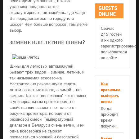
необходимо установить, в каких
условиях предполагается
GUESTS
эксплуатировать автомобиль. Где чаще
ONLINE
Вы передвигаетесь по городу или
шоссе? Чем больше вопросов, тем легче
Сейчас
выбор.
245 гостей
и ни одного
ЗИМНИЕ ИЛИ ЛЕТНИЕ ШИНЫ?
зарегистрированног
пользователя
на сайте
Шины для легковых автомобилей
бывают трёх видов - зимние, летние, и
так называемая всесезонка.
Как
Настоятельно рекомендуем ездить
правильно
летом на летних шинах, а зимой - на
выбирать
зимних. Так как "всесезонка" - это шины
шины
с универсальным протектором, но
свойства шин зависят не только от
Когда
рисунка протектора, но ещё и от
приходит
резиновой смеси. Температурный
время
диапазон в Беларуси очень велик, и ни
покупки
...
одна всесезонка не сможет
похвастаться хорошей и безопасной
Какое