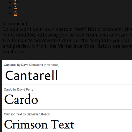
3
4
5
(0 голосов)
Do you want your own custom font? Not a problem, thi
Fonts enabled, allowing you to pick from over a dozen fo
the template parameters area of the template you can
and preview it from the Vertex interface. Below are som
available.