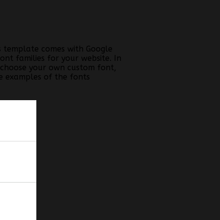
s template comes with Google
nt families for your website. In
 choose your own custom font,
e examples of the fonts