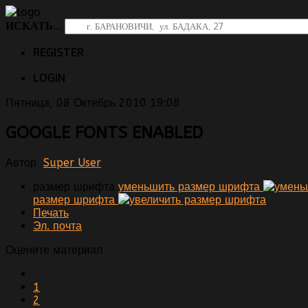
ИСКАТЬ...
REGISTER
LOGIN
Пятница, 08 Октябрь 2010 19:08
GOOGLE FONTS ENABLED
Автор
Super User
размер шрифта
уменьшить размер шрифта
размер шрифта
Печать
Эл. почта
Оцените материал
1
2