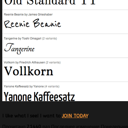
I like what I see! I want to
JOIN TODAY
.
Прочитано
21440
раз
Последнее изменение Понедельник