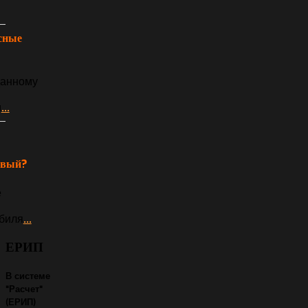
сные
анному
и
...
овый?
е
биля
...
ЕРИП
В системе
"Расчет"
(ЕРИП)