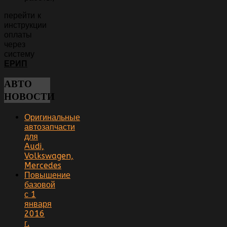
перейти к
инструкции
оплаты
через
систему
ЕРИП
АВТО
НОВОСТИ
Оригинальные
автозапчасти
для
Audi,
Volkswagen,
Mercedes
Повышение
базовой
с 1
января
2016
г.