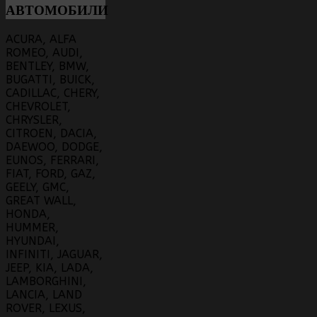
АВТОМОБИЛИ
ACURA, ALFA
ROMEO, AUDI,
BENTLEY, BMW,
BUGATTI, BUICK,
CADILLAC, CHERY,
CHEVROLET,
CHRYSLER,
CITROEN, DACIA,
DAEWOO, DODGE,
EUNOS, FERRARI,
FIAT, FORD, GAZ,
GEELY, GMC,
GREAT WALL,
HONDA,
HUMMER,
HYUNDAI,
INFINITI, JAGUAR,
JEEP, KIA, LADA,
LAMBORGHINI,
LANCIA, LAND
ROVER, LEXUS,