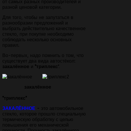
от самых разных производителей и
разной ценовой категории.
Для того, чтобы не запутаться в
разнообразии предложений и
выбрать действительно качественное
стекло, при покупке необходимо
соблюдать несколько основных
правил.
Во-первых, надо помнить о том, что
существует два вида автостёкол:
закалённое
и
"триплекс
".
закалённое
"триплекс"
ЗАКАЛЁННОЕ
-
это автомобильное
стекло, которое прошло специальную
термическую обработку с целью
повышения его механической
прочности. Прочность закалённого