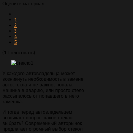
Оцените материал
1
2
3
4
5
(1 Голосовать)
У каждого автовладельца может
возникнуть необходимость в замене
автостекла и не важно, попала
машина в аварию, или просто стело
рассыпалось от попавшего в него
камешка.
И тогда перед автовладельцем
возникает вопрос: какое стекло
выбрать? Современный авторынок
предлагает огромный выбор стекол