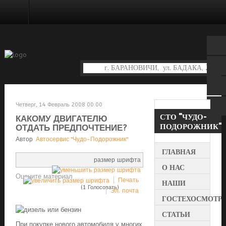
ДИАГНОСТИКА И РЕМОНТ ПОДВЕСКИ
Четверг, 14 Февраль 2008 00:00
СТО
"ЧУДО-
КАКОМУ ДВИГАТЕЛЮ
ПОДОРОЖНИК"
ОТДАТЬ ПРЕДПОЧТЕНИЕ?
Автор
Автосервис "Чудо-Подорожник"
ГЛАВНАЯ
размер шрифта
О НАС
Оцените материал
Печать
НАШИ
(1 Голосовать)
Эл. почта
УСЛУГИ
ГОСТЕХОСМОТР
СТАТЬИ
При покупке нового автомобиля у многих