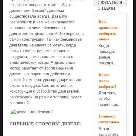
СВЯЗАТЬСЯ
возникает вопрос, что же выбрать:
С НАМИ
дизель или бензин? Дилемма
существовала всегда. Давайте
Как
разберёмся: в чём же заключается
правильно
основное отличие бензинового
выбирать
двигателя от дизельного? Во-первых, в
шины
самой конструкции. Так как бензиновый
двигатель начинает работать, когда
Когда
пары топлива, перемешиваясь с
приходит
воздухом, самовоспламеняются от
время
электрической искры. А дизельный
покупки
...
мотор работает от воспламенения
дизельных паров под действием
Какое
высокой температуры предварительно
масло
сжатого воздуха. Соответственно,
выбрать?
конструкция и устройство двигателей,
Для того,
работающих на разном топливе, будет
чтобы
различной.
правильно
...
Новинки
автосалона
СИЛЬНЫЕ СТОРОНЫ ДИЗЕЛЯ:
Ferrari
выпустила