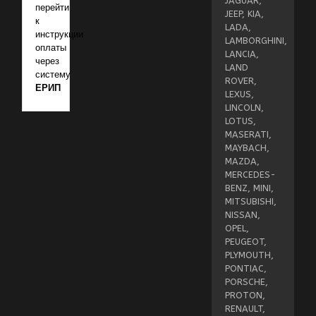
JAGUAR,
перейти
JEEP, KIA,
к
LADA,
инструкции
LAMBORGHINI,
оплаты
LANCIA,
через
LAND
систему
ROVER,
ЕРИП
LEXUS,
LINCOLN,
LOTUS,
MASERATI,
MAYBACH,
MAZDA,
MERCEDES-
BENZ, MINI,
MITSUBISHI,
NISSAN,
OPEL,
PEUGEOT,
PLYMOUTH,
PONTIAC,
PORSCHE,
PROTON,
RENAULT,