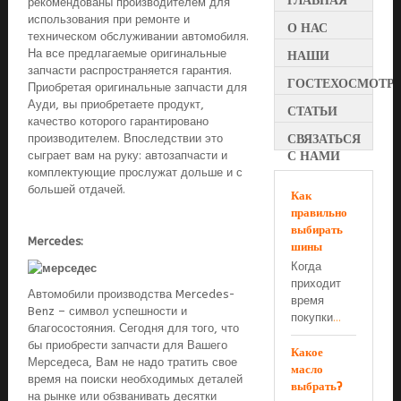
ГЛАВНАЯ
рекомендованы производителем для
использования при ремонте и
О НАС
техническом обслуживании автомобиля.
На все предлагаемые оригинальные
НАШИ
запчасти распространяется гарантия.
УСЛУГИ
ГОСТЕХОСМОТР
Приобретая оригинальные запчасти для
Ауди, вы приобретаете продукт,
СТАТЬИ
качество которого гарантировано
СВЯЗАТЬСЯ
производителем. Впоследствии это
С НАМИ
сыграет вам на руку: автозапчасти и
комплектующие прослужат дольше и с
большей отдачей.
Как
правильно
выбирать
Mercedes:
шины
Когда
приходит
Автомобили производства Mercedes-
время
Benz – символ успешности и
покупки
...
благосостояния. Сегодня для того, что
бы приобрести запчасти для Вашего
Какое
Мерседеса, Вам не надо тратить свое
масло
время на поиски необходимых деталей
выбрать?
на рынке или обзванивать десятки