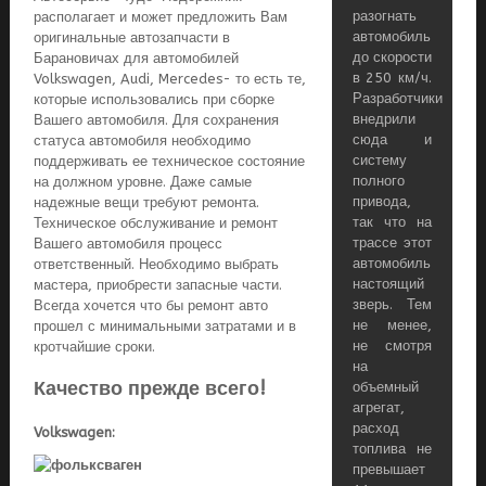
разогнать
располагает и может предложить Вам
автомобиль
оригинальные автозапчасти в
до скорости
Барановичах для автомобилей
в 250 км/ч.
Volkswagen, Audi, Mercedes- то есть те,
Разработчики
которые использовались при сборке
внедрили
Вашего автомобиля. Для сохранения
сюда и
статуса автомобиля необходимо
систему
поддерживать ее техническое состояние
полного
на должном уровне. Даже самые
привода,
надежные вещи требуют ремонта.
так что на
Техническое обслуживание и ремонт
трассе этот
Вашего автомобиля процесс
автомобиль
ответственный. Необходимо выбрать
настоящий
мастера, приобрести запасные части.
зверь. Тем
Всегда хочется что бы ремонт авто
не менее,
прошел с минимальными затратами и в
не смотря
кротчайшие сроки.
на
Качество прежде всего!
объемный
агрегат,
расход
Volkswagen:
топлива не
превышает