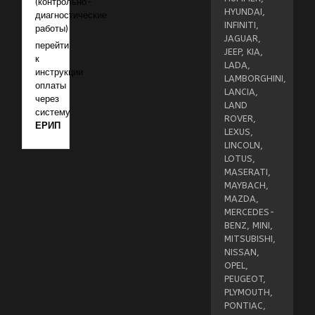
(контрольно-
HYUNDAI,
диагностические
INFINITI,
работы)
JAGUAR,
перейти
JEEP, KIA,
к
LADA,
инструкции
LAMBORGHINI,
оплаты
LANCIA,
через
LAND
систему
ROVER,
ЕРИП
LEXUS,
LINCOLN,
LOTUS,
MASERATI,
MAYBACH,
MAZDA,
MERCEDES-
BENZ, MINI,
MITSUBISHI,
NISSAN,
OPEL,
PEUGEOT,
PLYMOUTH,
PONTIAC,