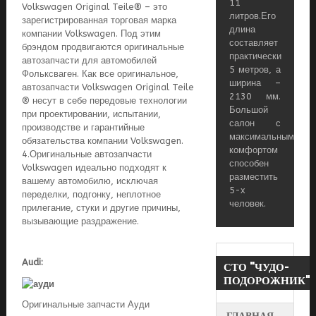
11
Volkswagen Original Teile® – это
литров.Его
зарегистрированная торговая марка
длина
компании Volkswagen. Под этим
составляет
брэндом продвигаются оригинальные
практически
автозапчасти для автомобилей
5 метров, а
Фольксваген. Как все оригинальное,
ширина –
автозапчасти Volkswagen Original Teile
2130 мм.
® несут в себе передовые технологии
Большой
при проектировании, испытании,
салон с
производстве и гарантийные
максимальным
обязательства компании Volkswagen.
комфортом
4.Оригинальные автозапчасти
способен
Volkswagen идеально подходят к
разместить
вашему автомобилю, исключая
5-х
переделки, подгонку, неплотное
человек.
прилегание, стуки и другие причины,
вызывающие раздражение.
Audi:
СТО
"ЧУДО-
ПОДОРОЖНИК"
Оригинальные запчасти Ауди