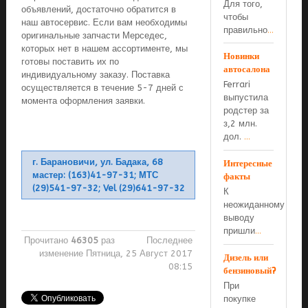
Для того,
объявлений, достаточно обратится в
чтобы
наш автосервис. Если вам необходимы
правильно
...
оригинальные запчасти Мерседес,
которых нет в нашем ассортименте, мы
Новинки
готовы поставить их по
автосалона
индивидуальному заказу. Поставка
Ferrari
осуществляется в течение 5-7 дней с
выпустила
момента оформления заявки.
родстер за
з,2 млн.
дол.
...
г. Барановичи, ул. Бадака, 68
Интересные
мастер: (163)41-97-31; МТС
факты
(29)541-97-32; Vel (29)641-97-32
К
неожиданному
выводу
пришли
...
Прочитано
46305
раз
Последнее
изменение Пятница, 25 Август 2017
Дизель или
08:15
бензиновый?
При
покупке