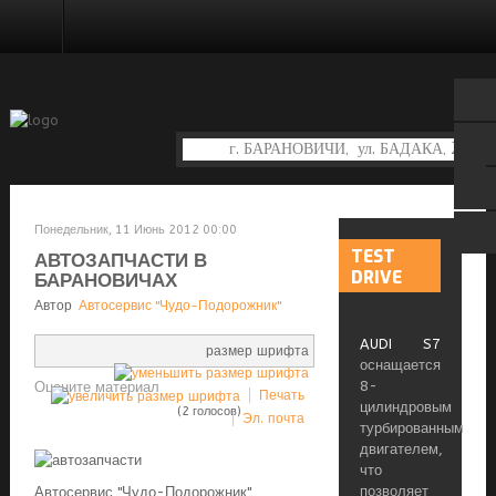
ДИАГНОСТИКА И РЕМОНТ ДВИГАТЕЛЯ
Понедельник, 11 Июнь 2012 00:00
TEST
АВТОЗАПЧАСТИ В
DRIVE
БАРАНОВИЧАХ
Автор
Автосервис "Чудо-Подорожник"
AUDI S7
размер шрифта
оснащается
8-
Оцените материал
Печать
цилиндровым
(2 голосов)
Эл. почта
турбированным
двигателем,
что
позволяет
Автосервис "Чудо-Подорожник"