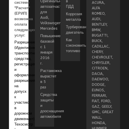
Оригинальные
в
системе
ACURA,
автозапчасти
ПДД
"Расчет"
ALFA
для
(ЕРИП)
ROMEO,
Коррозия
Audi,
возможна
AUDI,
металла
Volkswagen,
оплата
BENTLEY,
Турбированный
Mercedes
следующих
BMW,
двигатель
услуг:
BUGATTI,
Повышение
Как
BUICK,
базовой
Разрешение
сэкономить
CADILLAC,
с 1
(Идентификация
топливо
CHERY,
января
транспортного
CHEVROLET,
2016
средства,
CHRYSLER,
г.
регистрация
CITROEN,
и
Растаможка
DACIA,
оформление
вырастет
DAEWOO,
разрешения
в 5
DODGE,
на
раз
EUNOS,
допуск
Средства
FERRARI,
к
защиты
FIAT, FORD,
участию
и
GAZ, GEELY,
в
дооснащения
GMC, GREAT
дорожном
автомобиля
WALL,
движении»)
HONDA,
Техосмотр
HUMMER,