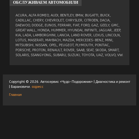
ОБСЛУЖИВАЕМ
АВТОМОБИЛИ
ACURA, ALFA ROMEO, AUDI, BENTLEY, BMW, BUGATTI, BUICK,
CADILLAC, CHERY, CHEVROLET, CHRYSLER, CITROEN, DACIA,
DAEWOO, DODGE, EUNOS, FERRARI, FIAT, FORD, GAZ, GEELY, GMC,
GREAT WALL, HONDA, HUMMER, HYUNDAI, INFINITI, JAGUAR, JEEP,
KIA, LADA, LAMBORGHINI, LANCIA, LAND ROVER, LEXUS, LINCOLN,
LOTUS, MASERATI, MAYBACH, MAZDA, MERCEDES-BENZ, MINI,
MITSUBISHI, NISSAN, OPEL, PEUGEOT, PLYMOUTH, PONTIAC,
PORSCHE, PROTON, RENAULT, ROVER, SAAB, SEAT, SKODA, SMART,
SOLARIS, SSANGYONG, SUBARU, SUZUKI, TOYOTA, UAZ, VOLVO, VW.
Copyright © 2026. Автосервис «Чудо-Подорожник» | Диагностика и ремонт
| Барановичи.
aqpecc
Главная