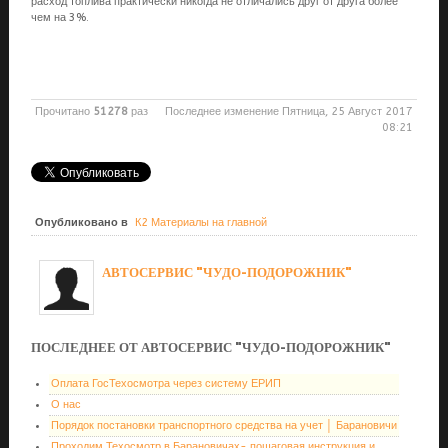
расход топлива практически никогда не отличались друг от друга более
чем на 3%.
Прочитано
51278
раз
Последнее изменение Пятница, 25 Август 2017
08:21
Опубликовано в
К2 Материалы на главной
АВТОСЕРВИС "ЧУДО-ПОДОРОЖНИК"
ПОСЛЕДНЕЕ ОТ АВТОСЕРВИС "ЧУДО-ПОДОРОЖНИК"
Оплата ГосТехосмотра через систему ЕРИП
О нас
Порядок постановки транспортного средства на учет │ Барановичи
Проходим Техосмотр в Барановичах- пошаговая инструкция и