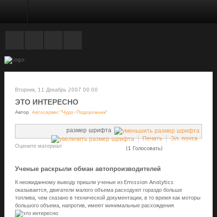
ДИАГНОСТИКА И РЕМОНТ ДВИГАТЕЛЯ
Вторник, 11 Декабрь 2007 00:00
ЭТО ИНТЕРЕСНО
Автор
Автосервис "Чудо-Подорожник"
размер шрифта
Печать
Эл. почта
Оцените материал
(1 Голосовать)
Ученые раскрыли обман автопроизводителей
К неожиданному выводу пришли ученые из Emission Analytics:
оказывается, двигатели малого объема расходуют гораздо больше
топлива, чем сказано в технической документации, в то время как моторы
большого объема, напротив, имеют минимальные расхождения.