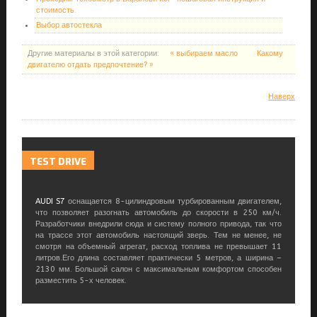
стоимость.
Выбор автостекла
Другие материалы в этой категории:
« выбираем масло
Какому
двигателю отдать предпочтение? »
Наверх
TEST
DRIVE
AUDI S7
оснащается 8-цилиндровым турбированным двигателем,
что позволяет разогнать автомобиль до скорости в 250 км/ч.
Разработчики внедрили сюда и систему полного привода, так что
на трассе этот автомобиль настоящий зверь. Тем не менее, не
смотря на объемный агрегат, расход топлива не превышает 11
литров.Его длина составляет практически 5 метров, а ширина –
2130 мм. Большой салон с максимальным комфортом способен
разместить 5-х человек.