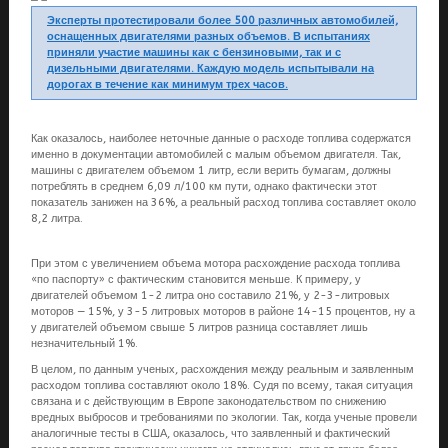
Эксперты протестировали более 500 различных автомобилей,
оснащенных двигателями разных объемов. В испытаниях
приняли участие машины как с бензиновыми, так и с
дизельными двигателями. Каждую модель испытывали на
дорогах в течение как минимум трех часов.
Как оказалось, наиболее неточные данные о расходе топлива содержатся
именно в документации автомобилей с малым объемом двигателя. Так,
машины с двигателем объемом 1 литр, если верить бумагам, должны
потреблять в среднем 6,09 л/100 км пути, однако фактически этот
показатель занижен на 36%, а реальный расход топлива составляет около
8,2 литра.
При этом с увеличением объема мотора расхождение расхода топлива
«по паспорту» с фактическим становится меньше. К примеру, у
двигателей объемом 1-2 литра оно составило 21%, у 2-3-литровых
моторов — 15%, у 3-5 литровых моторов в районе 14-15 процентов, ну а
у двигателей объемом свыше 5 литров разница составляет лишь
незначительный 1%.
В целом, по данным ученых, расхождения между реальным и заявленным
расходом топлива составляют около 18%. Судя по всему, такая ситуация
связана и с действующим в Европе законодательством по снижению
вредных выбросов и требованиями по экологии. Так, когда ученые провели
аналогичные тесты в США, оказалось, что заявленный и фактический