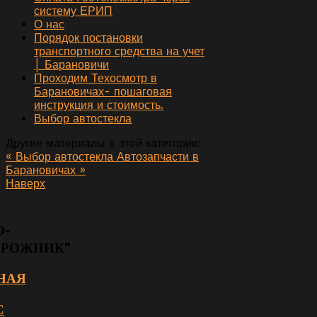
систему ЕРИП
О нас
Порядок постановки
транспортного средства на учет
│ Барановичи
Проходим Техосмотр в
Барановичах- пошаговая
инструкция и стоимость.
Выбор автостекла
Другие материалы в этой категории:
« Выбор автостекла
Автозапчасти в
Барановичах »
Наверх
О-
ОРОЖНИК"
НАЯ
С