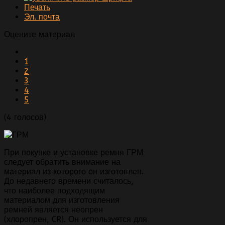
Печать
Эл. почта
Оцените материал
1
2
3
4
5
(4 голосов)
При покупке и установке ремня ГРМ
следует обратить внимание на
материал из которого он изготовлен.
До недавнего времени считалось,
что наиболее подходящим
материалом для изготовления
ремней является неопрен
(хлоропрен, CR). Он используется для