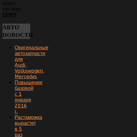
через
систему
ЕРИП
АВТО
НОВОСТИ
Оригинальные
автозапчасти
для
Audi,
Volkswagen,
Mercedes
Повышение
базовой
с 1
января
2016
г.
Растаможка
вырастет
в 5
раз