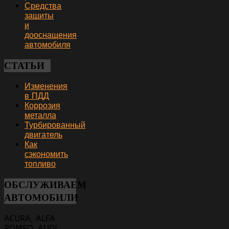
Средства
защиты
и
дооснащения
автомобиля
СТАТЬИ
Изменения
в ПДД
Коррозия
металла
Турбированный
двигатель
Как
сэкономить
топливо
ОБСЛУЖИВАЕМ
АВТОМОБИЛИ
ACURA, ALFA
ROMEO, AUDI,