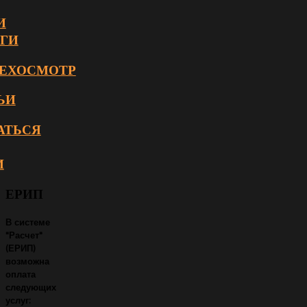
И
ГИ
ЕХОСМОТР
ЬИ
АТЬСЯ
И
ЕРИП
В системе
"Расчет"
(ЕРИП)
возможна
оплата
следующих
услуг: