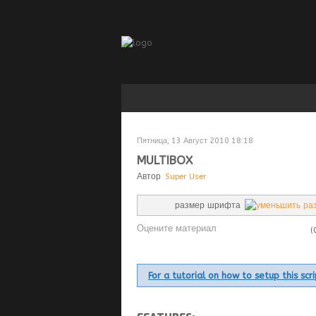
Пятница, 13 Август 2010 18:18
MULTIBOX
Автор
Super User
размер шрифта
Оцените материал
(
For a tutorial on how to setup this sc