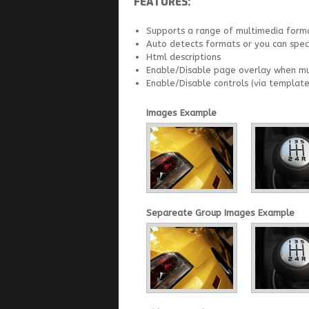
FEATURES:
Supports a range of multimedia format
Auto detects formats or you can spec
Html descriptions
Enable/Disable page overlay when mu
Enable/Disable controls (via templat
Images Example
Separeate Group Images Example