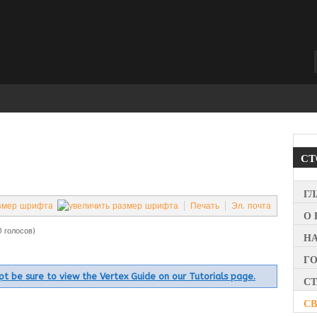
С
Г
Печать
Эл. почта
О 
0 голосов)
Н
Г
ript be sure to view the Vertex Guide on our Tutorials page.
СТ
СВ