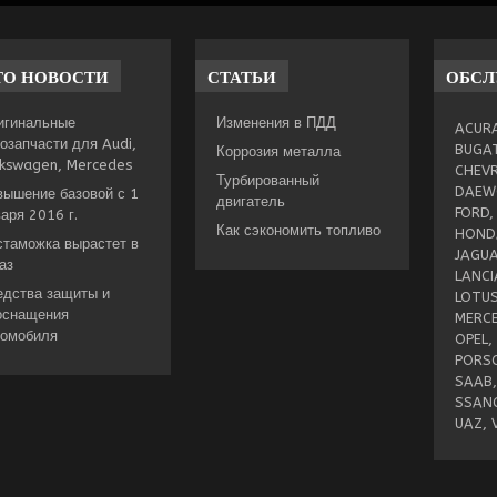
ТО
НОВОСТИ
СТАТЬИ
ОБС
игинальные
Изменения в ПДД
ACURA
озапчасти для Audi,
BUGAT
Коррозия металла
lkswagen, Mercedes
CHEVR
Турбированный
DAEWO
вышение базовой с 1
двигатель
FORD,
аря 2016 г.
Как сэкономить топливо
HONDA
стаможка вырастет в
JAGUA
аз
LANCI
едства защиты и
LOTUS
оснащения
MERCE
томобиля
OPEL,
PORSC
SAAB,
SSANG
UAZ, 