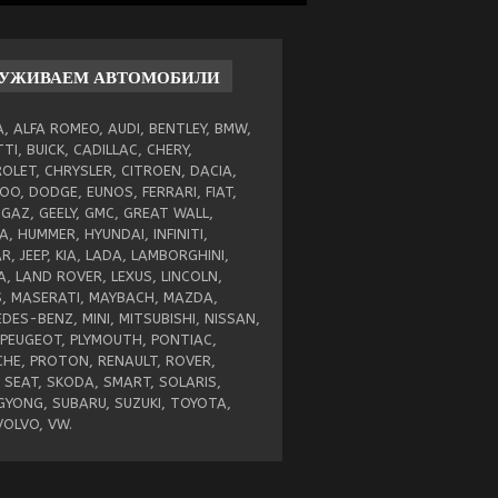
ЛУЖИВАЕМ
АВТОМОБИЛИ
, ALFA ROMEO, AUDI, BENTLEY, BMW,
TI, BUICK, CADILLAC, CHERY,
OLET, CHRYSLER, CITROEN, DACIA,
O, DODGE, EUNOS, FERRARI, FIAT,
 GAZ, GEELY, GMC, GREAT WALL,
, HUMMER, HYUNDAI, INFINITI,
R, JEEP, KIA, LADA, LAMBORGHINI,
A, LAND ROVER, LEXUS, LINCOLN,
, MASERATI, MAYBACH, MAZDA,
DES-BENZ, MINI, MITSUBISHI, NISSAN,
 PEUGEOT, PLYMOUTH, PONTIAC,
HE, PROTON, RENAULT, ROVER,
 SEAT, SKODA, SMART, SOLARIS,
YONG, SUBARU, SUZUKI, TOYOTA,
VOLVO, VW.