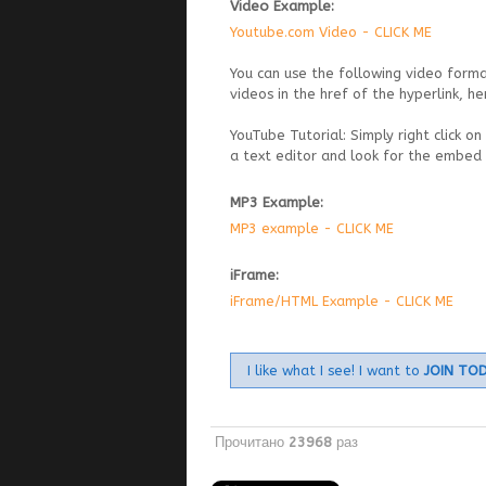
Video Example:
Youtube.com Video - CLICK ME
You can use the following video format
videos in the href of the hyperlink, h
YouTube Tutorial: Simply right click 
a text editor and look for the embed s
MP3 Example:
MP3 example - CLICK ME
iFrame:
iFrame/HTML Example - CLICK ME
I like what I see! I want to
JOIN TO
Прочитано
23968
раз