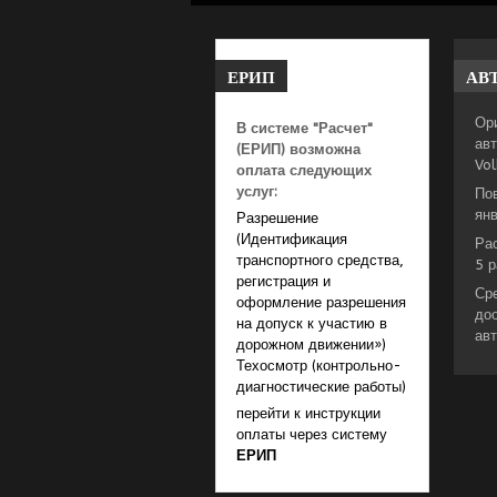
ЕРИП
АВ
Ор
В системе "Расчет"
авт
(ЕРИП) возможна
Vo
оплата следующих
услуг:
По
янв
Разрешение
(Идентификация
Ра
транспортного средства,
5 р
регистрация и
Ср
оформление разрешения
до
на допуск к участию в
ав
дорожном движении»)
Техосмотр (контрольно-
диагностические работы)
перейти к инструкции
оплаты через систему
ЕРИП