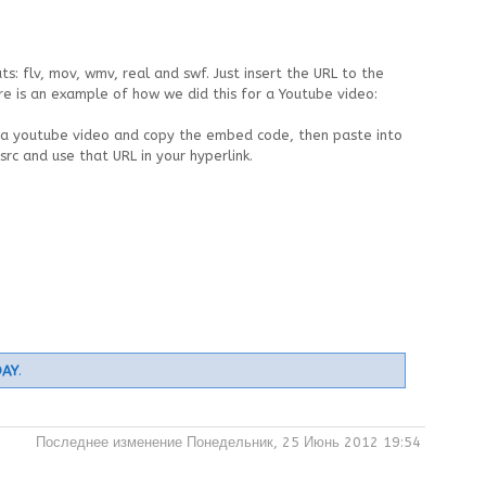
s: flv, mov, wmv, real and swf. Just insert the URL to the
ere is an example of how we did this for a Youtube video:
on a youtube video and copy the embed code, then paste into
rc and use that URL in your hyperlink.
DAY
.
Последнее изменение Понедельник, 25 Июнь 2012 19:54