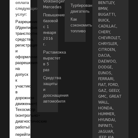
Volkswagen,
оплата
BENTLEY,
Турбированный
Mercedes
следующих
BMW,
двигатель
услуг:
BUGATTI,
Повышение
Как
BUICK,
базовой
Разрешение
сэкономить
CADILLAC,
с 1
(Идентификация
топливо
CHERY,
января
транспортного
CHEVROLET,
2016
средства,
CHRYSLER,
г.
регистрация
CITROEN,
и
Растаможка
DACIA,
оформление
вырастет
DAEWOO,
разрешения
в 5
DODGE,
на
раз
EUNOS,
допуск
Средства
FERRARI,
к
защиты
FIAT, FORD,
участию
и
GAZ, GEELY,
в
дооснащения
GMC, GREAT
дорожном
автомобиля
WALL,
движении»)
HONDA,
Техосмотр
HUMMER,
(контрольно-
HYUNDAI,
диагностические
INFINITI,
работы)
JAGUAR,
перейти
JEEP, KIA,