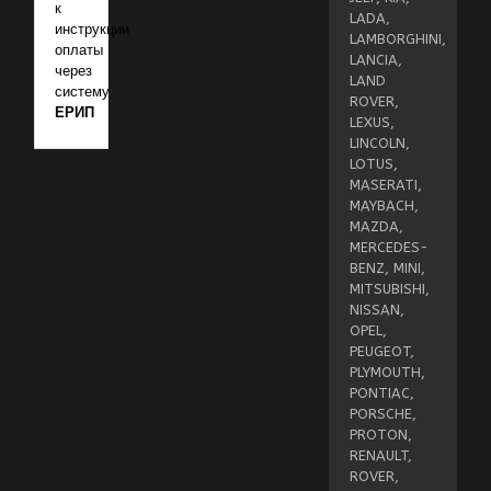
к
LADA,
инструкции
LAMBORGHINI,
оплаты
LANCIA,
через
LAND
систему
ROVER,
ЕРИП
LEXUS,
LINCOLN,
LOTUS,
MASERATI,
MAYBACH,
MAZDA,
MERCEDES-
BENZ, MINI,
MITSUBISHI,
NISSAN,
OPEL,
PEUGEOT,
PLYMOUTH,
PONTIAC,
PORSCHE,
PROTON,
RENAULT,
ROVER,