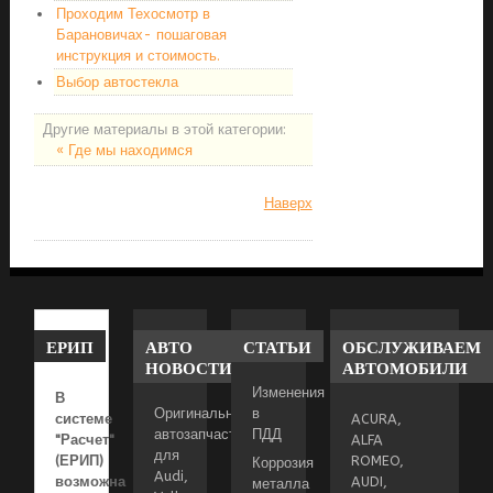
Проходим Техосмотр в
Барановичах- пошаговая
инструкция и стоимость.
Выбор автостекла
Другие материалы в этой категории:
« Где мы находимся
Наверх
ЕРИП
АВТО
СТАТЬИ
ОБСЛУЖИВАЕМ
НОВОСТИ
АВТОМОБИЛИ
Изменения
В
Оригинальные
в
системе
ACURA,
автозапчасти
ПДД
"Расчет"
ALFA
для
(ЕРИП)
ROMEO,
Коррозия
Audi,
возможна
AUDI,
металла