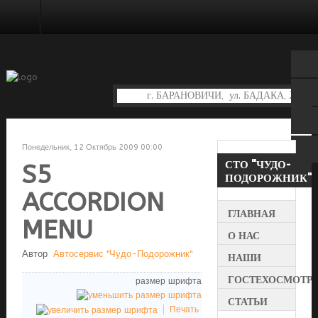
СВЯЗАТЬСЯ С НАМИ
Понедельник, 12 Октябрь 2009 00:00
СТО
"ЧУДО-
S5
ПОДОРОЖНИК"
ACCORDION
ГЛАВНАЯ
MENU
О НАС
Автор
Автосервис "Чудо-Подорожник"
НАШИ
УСЛУГИ
ГОСТЕХОСМОТР
размер шрифта
СТАТЬИ
Печать