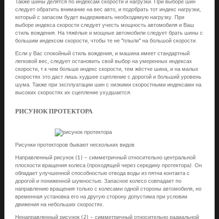
Также шины делятся по индексам скорости и нагрузки. При выборе шин
следует обратить внимание на вес авто, и подобрать тот индекс нагрузки,
который с запасом будет выдерживать необходимую нагрузку. При
выборе индекса скорости следует учесть мощность автомобиля и Ваш
стиль вождения. На тяжёлые и мощные автомобили следует брать шины с
большим индексом скорости, чтобы те не "плыли" на большой скорости.
Если у Вас спокойный стиль вождения, и машина имеет стандартный
легковой вес, следует остановить свой выбор на умеренных индексах
скорости, т.к чем больше индекс скорости, тем жёстче шина, и на малых
скоростях это даст лишь худшее сцепление с дорогой и больший уровень
шума. Также при эксплуатации шин с низкими скоростными индексами на
высоких скоростях их сцепление ухудшается.
РИСУНОК ПРОТЕКТОРА
Рисунки протекторов бывают нескольких видов
Направленный рисунок (1) - симметричный относительно центральной
плоскости вращения колеса (проходящей через середину протектора). Он
обладает улучшенной способностью отвода воды из пятна контакта с
дорогой и пониженной шумностью. Запасное колеcо совпадает по
направлению вращения только с колесами одной стороны автомобиля, но
временная установка его на другую сторону допустима при условии
движения на небольших скоростях.
Ненаправленный рисунок (2) - симметричный относительно радиальной