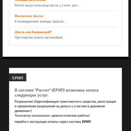
Ferrari выпустила родстер за з,2 млн. дол.
...
Интересные факты
К неожиданному выводу пришли
...
Дизель или бензиновый?
При покупке нового автомобиля
...
ЕРИП
В системе "Расчет" (ЕРИП) возможна оплата
следующих услуг:
Разрешение (Идентификация транспортного средства, регистрация
и оформление разрешения на допуск к участию в дорожном
движении»)
Техосмотр (контрольно-диагностические работы)
перейти к инструкции оплаты через систему
ЕРИП