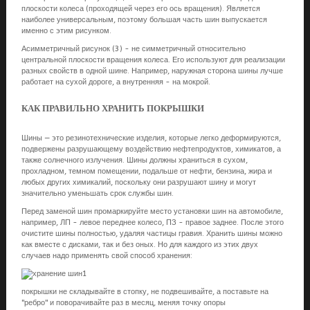
плоскости колеса (проходящей через его ось вращения). Является
наиболее универсальным, поэтому большая часть шин выпускается
именно с этим рисунком.
Асимметричный рисунок (3) - не симметричный относительно
центральной плоскости вращения колеса. Его используют для реализации
разных свойств в одной шине. Например, наружная сторона шины лучше
работает на сухой дороге, а внутренняя - на мокрой.
КАК ПРАВИЛЬНО ХРАНИТЬ ПОКРЫШКИ
Шины — это резинотехнические изделия, которые легко деформируются,
подвержены разрушающему воздействию нефтепродуктов, химикатов, а
также солнечного излучения. Шины должны храниться в сухом,
прохладном, темном помещении, подальше от нефти, бензина, жира и
любых других химикалий, поскольку они разрушают шину и могут
значительно уменьшать срок службы шин.
Перед заменой шин промаркируйте место установки шин на автомобиле,
например, ЛП - левое переднее колесо, ПЗ - правое заднее. После этого
очистите шины полностью, удаляя частицы гравия. Хранить шины можно
как вместе с дисками, так и без оных. Но для каждого из этих двух
случаев надо применять свой способ хранения:
покрышки не складывайте в стопку, не подвешивайте, а поставьте на
"ребро" и поворачивайте раз в месяц, меняя точку опоры