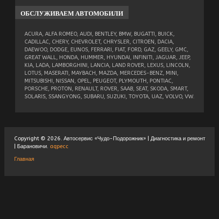
ОБСЛУЖИВАЕМ
АВТОМОБИЛИ
ACURA, ALFA ROMEO, AUDI, BENTLEY, BMW, BUGATTI, BUICK,
CADILLAC, CHERY, CHEVROLET, CHRYSLER, CITROEN, DACIA,
DAEWOO, DODGE, EUNOS, FERRARI, FIAT, FORD, GAZ, GEELY, GMC,
GREAT WALL, HONDA, HUMMER, HYUNDAI, INFINITI, JAGUAR, JEEP,
KIA, LADA, LAMBORGHINI, LANCIA, LAND ROVER, LEXUS, LINCOLN,
LOTUS, MASERATI, MAYBACH, MAZDA, MERCEDES-BENZ, MINI,
MITSUBISHI, NISSAN, OPEL, PEUGEOT, PLYMOUTH, PONTIAC,
PORSCHE, PROTON, RENAULT, ROVER, SAAB, SEAT, SKODA, SMART,
SOLARIS, SSANGYONG, SUBARU, SUZUKI, TOYOTA, UAZ, VOLVO, VW.
Copyright © 2026. Автосервис «Чудо-Подорожник» | Диагностика и ремонт
| Барановичи.
aqpecc
Главная