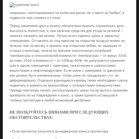
покрышки, смонтированные на колёсные диски, не ставьте на "ребро", а
подвесьте или сложите в стопку
Перед хранением диск и резину обязательно вымыть хорошенько, дать
высохнуть полностью, и, при наличии средства для ухода за резиной -
немного натереть им резину. Лучше всего хранить шины в закрытых
помещениях. Оставлять их под навесом на открытом воздухе можно не
больше чем на месяц, а хранить под открытым небом, не защищая от
солнца и непогоды, нельзя по причине значительных колебаний
температуры и относительной влажности: температуры — от минус 30oС
до плюс 30oС и влажности — от 50% до 80%. Не допускается хранение
шин в одном помещении с горючими, смазочными и химическими
веществами и нефтепродуктами. Если шины с камерами, то давление в
них должно быть минимальным, чтобы шину не «раздувало», т.е. не
деформировало. Отдельно хранящиеся камеры также необходимо слегка
подкачать и хранить на кронштейнах с полукруглыми поверхностями.
Прежде чем вновь начать эксплуатировать шины после долгого хранения,
проверьте их на повреждения и износ, а также оцените оставшуюся
глубину протектора и любой возможный дисбаланс.
НЕ ПОЛЬЗУЙТЕСЬ ШИНАМИ ПРИ СЛЕДУЮЩИХ
ОБСТОЯТЕЛЬСТВАХ:
•
Если протектор износился до индикатора износа протектора