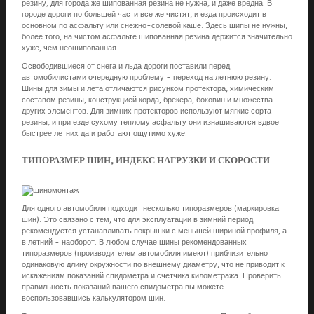
резину, для города же шипованная резина не нужна, и даже вредна. В
городе дороги по большей части все же чистят, и езда происходит в
основном по асфальту или снежно-солевой каше. Здесь шипы не нужны,
более того, на чистом асфальте шипованная резина держится значительно
хуже, чем неошипованная.
Освободившиеся от снега и льда дороги поставили перед
автомобилистами очередную проблему - переход на летнюю резину.
Шины для зимы и лета отличаются рисунком протектора, химическим
составом резины, конструкцией корда, брекера, боковин и множества
других элементов. Для зимних протекторов используют мягкие сорта
резины, и при езде сухому теплому асфальту они изнашиваются вдвое
быстрее летних да и работают ощутимо хуже.
ТИПОРАЗМЕР ШИН, ИНДЕКС НАГРУЗКИ И СКОРОСТИ
Для одного автомобиля подходит несколько типоразмеров (маркировка
шин). Это связано с тем, что для эксплуатации в зимний период
рекомендуется устанавливать покрышки с меньшей шириной профиля, а
в летний - наоборот. В любом случае шины рекомендованных
типоразмеров (производителем автомобиля имеют) приблизительно
одинаковую длину окружности по внешнему диаметру, что не приводит к
искажениям показаний спидометра и счетчика километража. Проверить
правильность показаний вашего спидометра вы можете
воспользовавшись калькулятором шин.