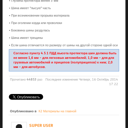
• Глубина протектора менее 3 мм
• Шина имеет "лысую" часть
• При возникновении прорыва материала
• При оголении корда или проволоки
• Боковина шины раздулась
• Шина имеет трещины
• Если шина отличается по размеру от шины на другой стороне одной оси
Согласно пункту 4.5.1 ПДД высота протектора шин должна быть
не менее 1,6 мм - для легковых автомобилей; 1,0 мм - для для
грузовых автомобилей и прицепов (полуприцепов) к ним; 2,0
мм - для автобусов.
Прочитано
44853
раз
Последнее изменение Четверг, 16 Октябрь 2014
17:22
Опубликовано в
К2 Материалы на главной
SUPER USER