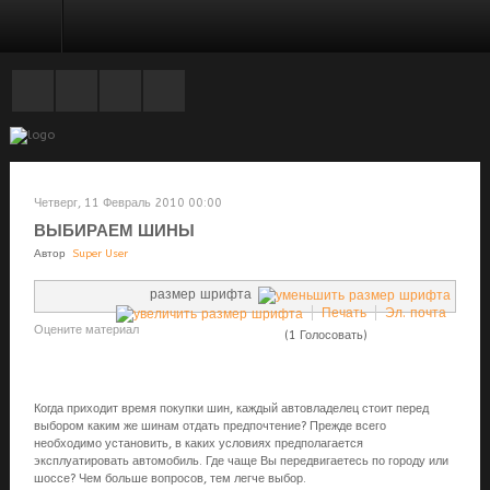
ТОКАРНЫЕ РАБОТЫ
Четверг, 11 Февраль 2010 00:00
ВЫБИРАЕМ ШИНЫ
Автор
Super User
размер шрифта
Печать
Эл. почта
Оцените материал
(1 Голосовать)
Когда приходит время покупки шин, каждый автовладелец стоит перед
выбором каким же шинам отдать предпочтение? Прежде всего
необходимо установить, в каких условиях предполагается
эксплуатировать автомобиль. Где чаще Вы передвигаетесь по городу или
шоссе? Чем больше вопросов, тем легче выбор.