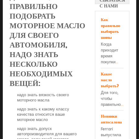
СВЯЗАТЬСЯ
ПРАВИЛЬНО
С НАМИ
ПОДОБРАТЬ
Как
МОТОРНОЕ МАСЛО
правильно
выбирать
ДЛЯ СВОЕГО
шины
АВТОМОБИЛЯ,
Когда
приходит
НАДО ЗНАТЬ
время
НЕСКОЛЬКО
покупки
...
НЕОБХОДИМЫХ
Какое
масло
ВЕЩЕЙ:
выбрать?
Для того,
надо знать вязкость своего
чтобы
моторного масла
правильно
...
надо знать к какому классу
качества относится ваше
Новинки
моторное масло
автосалона
надо знать допуск
Ferrari
автопроизводителя для вашего
выпустила