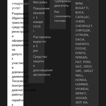
Турбированный
Mercedes
следующих
BMW,
двигатель
услуг:
BUGATTI,
Повышение
Как
BUICK,
базовой
Разрешение
сэкономить
CADILLAC,
с 1
(Идентификация
топливо
CHERY,
января
транспортного
CHEVROLET,
2016
средства,
CHRYSLER,
г.
регистрация
CITROEN,
и
Растаможка
DACIA,
оформление
вырастет
DAEWOO,
разрешения
в 5
DODGE,
на
раз
EUNOS,
допуск
Средства
FERRARI,
к
защиты
FIAT, FORD,
участию
и
GAZ, GEELY,
в
дооснащения
GMC, GREAT
дорожном
автомобиля
WALL,
движении»)
HONDA,
Техосмотр
HUMMER,
(контрольно-
HYUNDAI,
диагностические
INFINITI,
работы)
JAGUAR,
перейти
JEEP, KIA,
к