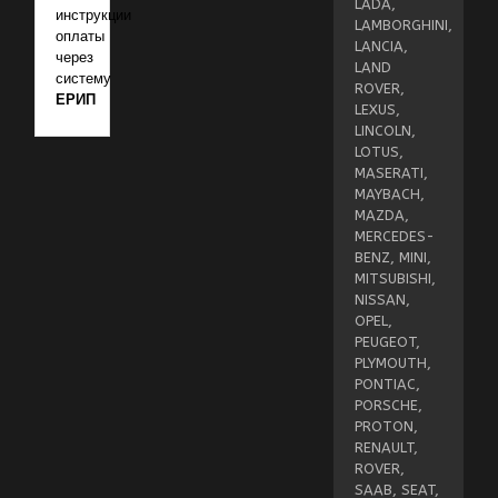
LADA,
инструкции
LAMBORGHINI,
оплаты
LANCIA,
через
LAND
систему
ROVER,
ЕРИП
LEXUS,
LINCOLN,
LOTUS,
MASERATI,
MAYBACH,
MAZDA,
MERCEDES-
BENZ, MINI,
MITSUBISHI,
NISSAN,
OPEL,
PEUGEOT,
PLYMOUTH,
PONTIAC,
PORSCHE,
PROTON,
RENAULT,
ROVER,
SAAB, SEAT,