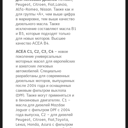
Peugeot, Citroen, Fiat,Lancia,
Alfa-Romeo, Nissan. Также как и
для группы «А», чем выше цифра
в маркировке, тем выше качество
дизельного масла. Также
исключение составляют масла В1
и В5, которые подходят только
для новых моторов. Высшее
качество АСЕА В4.
АСЕА С1, С2, С3, С4
– новое
поколение универсальных
моторных масел для европейских
и азиатских легковых
автомобилей. Специально
разработаны для современных
дизельных моторов, выпущенных
после 2004 года и оснащенных
сажевым фильтром выхлопа
(DPF). Также могут применяться и
в бензиновых двигателях. С1 –
масла для дизелей Mazdaи
Jaguar с фильтром DPF с 2004
года выпуска, С2 – для дизелей
Peugeot, Citroen, Fiat,Toyota,
Lexus, Honda, Acura с фильтром