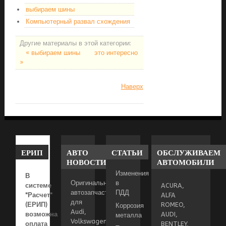
выбираем шины
Компьютерный развал схождения
Другие материалы в этой категории:
« выбираем шины
это интересно
»
Наверх
ЕРИП
АВТО
СТАТЬИ
ОБСЛУЖИВАЕМ
НОВОСТИ
АВТОМОБИЛИ
Изменения
В
Оригинальные
в
системе
ACURA,
автозапчасти
ПДД
"Расчет"
ALFA
для
(ЕРИП)
ROMEO,
Коррозия
Audi,
возможна
AUDI,
металла
Volkswagen,
оплата
BENTLEY,