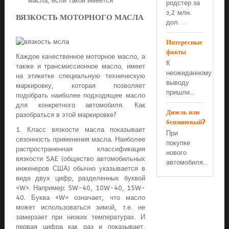
масла, если такой имеется
родстер за
з,2 млн.
ВЯЗКОСТЬ МОТОРНОГО МАСЛА
дол.
...
Интересные
факты
Каждое качественное моторное масло, а
К
также и трансмиссионное масло, имеет
неожиданному
на этикетке специальную техническую
выводу
маркировку, которая позволяет
пришли
...
подобрать наиболее подходящее масло
для конкретного автомобиля. Как
Дизель или
разобраться в этой маркировке?
бензиновый?
1. Класс вязкости масла показывает
При
сезонность применения масла. Наиболее
покупке
распространенная классификация
нового
вязкости SAE (общество автомобильных
автомобиля
...
инженеров США) обычно указывается в
виде двух цифр, разделенных буквой
«W». Например: 5W-40, 10W-40, 15W-
40. Буква «W» означает, что масло
может использоваться зимой, т.е. не
замерзает при низких температурах. И
первая цифра как раз и показывает,