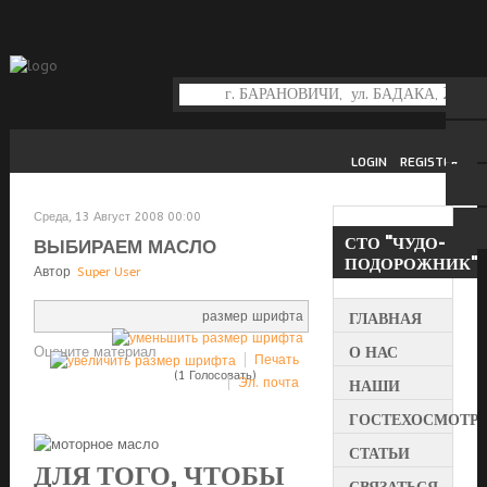
LOGIN
REGISTER
Среда, 13 Август 2008 00:00
СТО
"ЧУДО-
ВЫБИРАЕМ МАСЛО
ПОДОРОЖНИК"
Автор
Super User
размер шрифта
ГЛАВНАЯ
О НАС
Оцените материал
Печать
(1 Голосовать)
Эл. почта
НАШИ
УСЛУГИ
ГОСТЕХОСМОТР
СТАТЬИ
ДЛЯ ТОГО, ЧТОБЫ