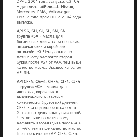
DPF с 2004 года выпуска, С3, С4
– для дизелейRenault, Nissan,
Mercedes, BMW, Volkswagen,
Opel с фильтром DPF с 2004 года
выпуска.
API SG, SH, SJ, SL, SM, SN
–
группа «S»
- масла для
бензиновых двигателей японских,
американских и корейских
автомобилей. Чем дальше по
латинскому алфавиту вторая
буква после «S» от «А», тем выше
качество масла. Высшее качество
API SN.
API CF-4, CG-4, CH-4, CI-4, CJ-4
–
группа «С»
- масла для
японских, корейских и
американских 4-тактных
комерческих (грузовых) дизелей.
CF-2 – специальное масло для
2-тактных дизельных двигателей.
Чем дальше по латинскому
алфавиту вторая буква после «C»
от «А», тем выше качество масла.
Высшее качество API CI-4, CJ-4.