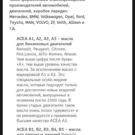
производителей автомобилей,
двигателей, коробок передач:
Mercedes, BMW, Volkswagen, Opel, Ford,
Toyota, MAN, VOLVO, ZF, Voith, Allison и
т.д.
АСЕА А1, А2, А3, А5
–
масла
для бензиновых двигателей
Renault, Peugeot, Citroen,
Fiat,Lancia, Alfa-Romeo, Nissan.
Чем выше цифра после буквы
«А», тем выше уровень качества
масла. За исключением масел с
маркировкой А1 и А5. Это
специальные особо жидкие
масла, которые подходят только
для достаточно новых моделей
автомобилей, выпущенных в
основном после 2000 года. В
более старых двигателях такое
масло очень плохо «держится» и
не рекомендуется к применению.
Высшее качество АСЕА А3.
АСЕА В1, В2, В3, В4, В5
–
масла
для легковых дизелей
Renault,