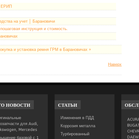
у ЕРИП
едства на учет │ Барановичи
пошаговая инструкция и стоимость.
рановичах
окупка и установка ремня ГРМ в Барановичах »
Наверх
ТО
НОВОСТИ
СТАТЬИ
ОБС
игинальные
Изменения в ПДД
ACURA
озапчасти для Audi,
BUGAT
Коррозия металла
lkswagen, Mercedes
CHEVR
Турбированный
DAEWO
вышение базовой с 1