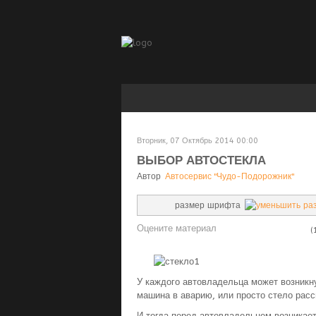
Вторник, 07 Октябрь 2014 00:00
ВЫБОР АВТОСТЕКЛА
Автор
Автосервис "Чудо-Подорожник"
размер шрифта
Оцените материал
(
У каждого автовладельца может возникну
машина в аварию, или просто стело расс
И тогда перед автовладельцем возникает