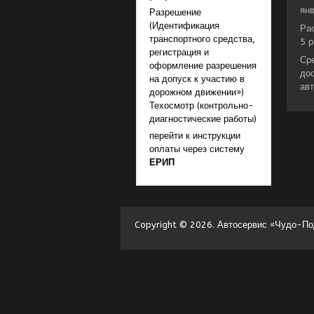
янв
Разрешение
(Идентификация
Ра
транспортного средства,
5 р
регистрация и
Ср
оформление разрешения
до
на допуск к участию в
ав
дорожном движении»)
Техосмотр (контрольно-
диагностические работы)
перейти к инструкции
оплаты через систему
ЕРИП
Copyright © 2026. Автосервис «Чудо-Под