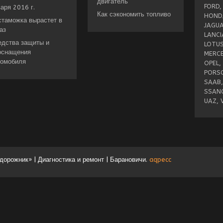
двигатель
FORD,
аря 2016 г.
Как сэкономить топливо
HONDA
стаможка вырастет в
JAGUA
аз
LANCI
едства защиты и
LOTUS
оснащения
MERCE
томобиля
OPEL,
PORSC
SAAB,
SSANG
UAZ, 
орожник» | Диагностика и ремонт | Барановичи.
aqpecc