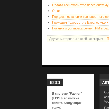
Оплата ГосТехосмотра через систем
О нас
Порядок постановки транспортного ср
Проходим Техосмотр в Барановичах- 
Покупка и установка ремня ГРМ в Ба
Другие материалы в этой категории:
П
ЕРИП
АВ
Ор
В системе "Расчет"
авт
(ЕРИП) возможна
Vo
оплата следующих
услуг:
По