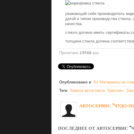
уважающий себя производитель марк
датой и типом производства стекла,
качества.
стекло должно иметь сертификаты с
толщина стекла должна соответствов
Прочитано
29368
раз
Опубликовано в
К2 Материалы на гла
Теги
Замена автостекла
Триплекс
Зак
АВТОСЕРВИС "ЧУДО-
ПОСЛЕДНЕЕ ОТ АВТОСЕРВИС 