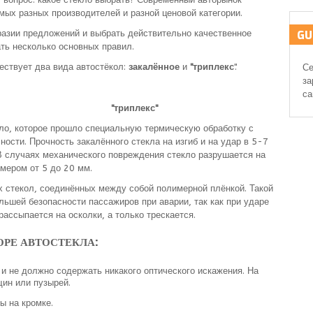
мых разных производителей и разной ценовой категории.
бразии предложений и выбрать действительно качественное
GU
ть несколько основных правил.
ествует два вида автостёкол:
закалённое
и
"триплекс
".
Се
за
са
"триплекс"
ло, которое прошло специальную термическую обработку с
ости. Прочность закалённого стекла на изгиб и на удар в 5-7
В случаях механического повреждения стекло разрушается на
мером от 5 до 20 мм.
х стекол, соединённых между собой полимерной плёнкой. Такой
льшей безопасности пассажиров при аварии, так как при ударе
рассыпается на осколки, а только трескается.
ОРЕ АВТОСТЕКЛА:
и не должно содержать никакого оптического искажения. На
щин или пузырей.
ы на кромке.