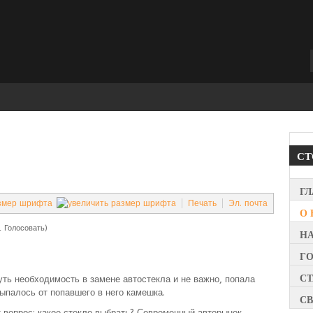
С
Г
Печать
Эл. почта
О 
1 Голосовать)
Н
Г
СТ
ть необходимость в замене автостекла и не важно, попала
ыпалось от попавшего в него камешка.
СВ
 вопрос: какое стекло выбрать? Современный авторынок